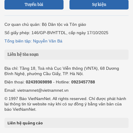
Tuyến bài
Sự kiện
Cơ quan chủ quản: Bộ Dân tộc và Tôn giáo
Số giấy phép: 146/GP-BVHTTDL, cấp ngày 17/10/2025
Tổng biên tập: Nguyễn Văn Bá
Liên hệ tòa soạn
Địa chỉ: Tầng 18, Toà nhà Cục Viễn thông (VNTA), 68 Dương
Đình Nghệ, phường Cầu Giấy, TP. Hà Nội.
Điện thoại:
02439369898
- Hotline:
0923457788
Email: vietnamnet@vietnamnet.vn
© 1997 Báo VietNamNet. All rights reserved. Chỉ được phát hành
lại thông tin từ website này khi có sự đồng ý bằng văn bản của
báo VietNamNet.
Liên hệ quảng cáo