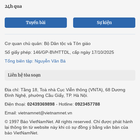
24h qua
Tuyến bài
Sự kiện
Cơ quan chủ quản: Bộ Dân tộc và Tôn giáo
Số giấy phép: 146/GP-BVHTTDL, cấp ngày 17/10/2025
Tổng biên tập: Nguyễn Văn Bá
Liên hệ tòa soạn
Địa chỉ: Tầng 18, Toà nhà Cục Viễn thông (VNTA), 68 Dương
Đình Nghệ, phường Cầu Giấy, TP. Hà Nội.
Điện thoại:
02439369898
- Hotline:
0923457788
Email: vietnamnet@vietnamnet.vn
© 1997 Báo VietNamNet. All rights reserved. Chỉ được phát hành
lại thông tin từ website này khi có sự đồng ý bằng văn bản của
báo VietNamNet.