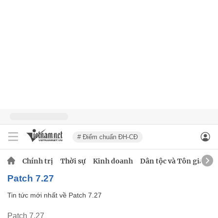
# Điểm chuẩn ĐH-CĐ
Chính trị
Thời sự
Kinh doanh
Dân tộc và Tôn giáo
Patch 7.27
Tin tức mới nhất về
Patch 7.27
Patch 7.27