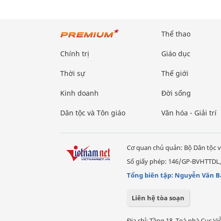
Thể thao
Chính trị
Giáo dục
Thời sự
Thế giới
Kinh doanh
Đời sống
Dân tộc và Tôn giáo
Văn hóa - Giải trí
Cơ quan chủ quản: Bộ Dân tộc v
Số giấy phép: 146/GP-BVHTTDL,
Tổng biên tập: Nguyễn Văn B
Liên hệ tòa soạn
Địa chỉ: Tầng 18, Toà nhà Cục 