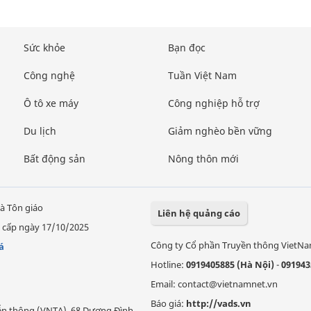
Sức khỏe
Bạn đọc
Công nghệ
Tuần Việt Nam
Ô tô xe máy
Công nghiệp hỗ trợ
Du lịch
Giảm nghèo bền vững
Bất động sản
Nông thôn mới
à Tôn giáo
Liên hệ quảng cáo
 cấp ngày 17/10/2025
Công ty Cổ phần Truyền thông VietN
á
Hotline:
0919405885 (Hà Nội)
-
091943
Email: contact@vietnamnet.vn
Báo giá:
http://vads.vn
Viễn thông (VNTA), 68 Dương Đình