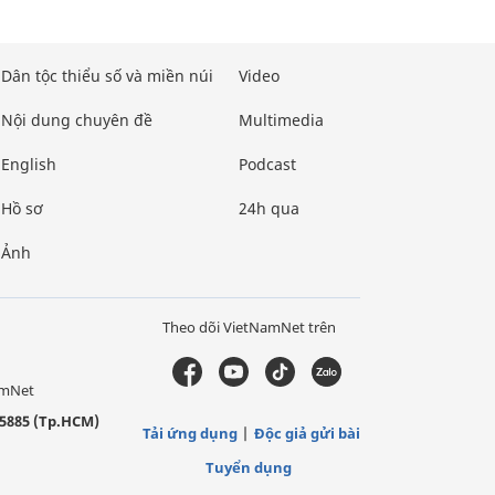
Dân tộc thiểu số và miền núi
Video
Nội dung chuyên đề
Multimedia
English
Podcast
Hồ sơ
24h qua
Ảnh
Theo dõi VietNamNet trên
amNet
5885 (Tp.HCM)
Tải ứng dụng
Độc giả gửi bài
Tuyển dụng