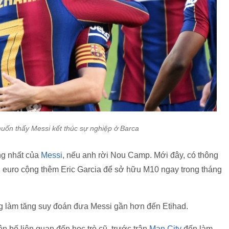
́n thấy Messi kết thúc sự nghiệp ở Barca
ng nhất của
Messi
, nếu anh rời Nou Camp. Mới đây, có thông
ệu euro cộng thêm Eric Garcia để sở hữu M10 ngay trong tháng
ng làm tăng suy đoán đưa Messi gần hơn đến Etihad.
bố liên quan đến học trò cũ, trước trận
Man City
đến làm