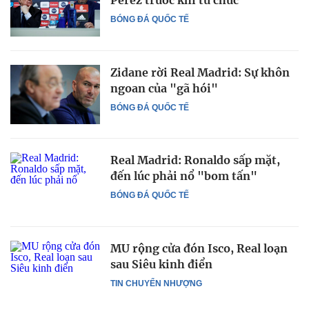
Perez trước khi từ chức
BÓNG ĐÁ QUỐC TẾ
Zidane rời Real Madrid: Sự khôn
ngoan của "gã hói"
BÓNG ĐÁ QUỐC TẾ
Real Madrid: Ronaldo sấp mặt,
đến lúc phải nổ "bom tấn"
BÓNG ĐÁ QUỐC TẾ
MU rộng cửa đón Isco, Real loạn
sau Siêu kinh điển
TIN CHUYỂN NHƯỢNG