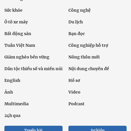
Sức khỏe
Công nghệ
Ô tô xe máy
Du lịch
Bất động sản
Bạn đọc
Tuần Việt Nam
Công nghiệp hỗ trợ
Giảm nghèo bền vững
Nông thôn mới
Dân tộc thiểu số và miền núi
Nội dung chuyên đề
English
Hồ sơ
Ảnh
Video
Multimedia
Podcast
24h qua
Tuyến bài
Sự kiện