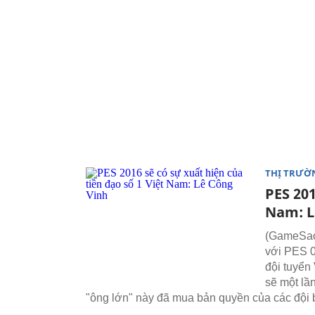
THỊ TRƯỜ
PES 201
Nam: L
(GameSao)
với PES 0
đội tuyển
sẽ một lầ
"ông lớn" này đã mua bản quyền của các đội 