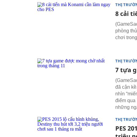
THỊ TRƯỜ
8 cải 
(GameSao)
phòng thủ
chơi tron
THỊ TRƯỜ
7 tựa 
(GameSao)
đã cận kề
nhìn “miế
điểm qua 
những ngà
THỊ TRƯỜ
PES 201
triệu 