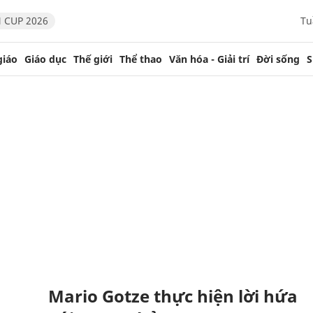
 CUP 2026
Tu
giáo
Giáo dục
Thế giới
Thể thao
Văn hóa - Giải trí
Đời sống
S
Mario Gotze thực hiện lời hứa