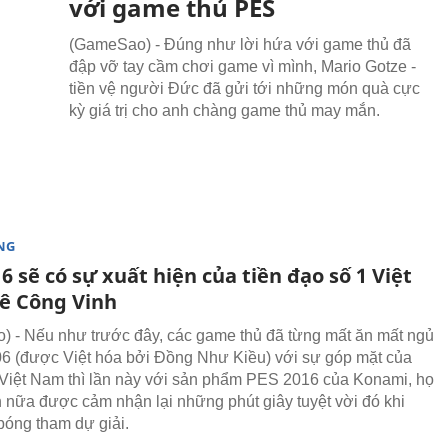
với game thủ PES
(GameSao) - Đúng như lời hứa với game thủ đã
đập vỡ tay cầm chơi game vì mình, Mario Gotze -
tiền vệ người Đức đã gửi tới những món quà cực
kỳ giá trị cho anh chàng game thủ may mắn.
NG
6 sẽ có sự xuất hiện của tiền đạo số 1 Việt
ê Công Vinh
 - Nếu như trước đây, các game thủ đã từng mất ăn mất ngủ
6 (được Việt hóa bởi Đồng Như Kiều) với sự góp mặt của
 Việt Nam thì lần này với sản phẩm PES 2016 của Konami, họ
n nữa được cảm nhận lại những phút giây tuyệt vời đó khi
bóng tham dự giải.