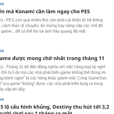
NG
tiến mà Konami cần làm ngay cho PES
 - PES còn quá nhiều thứ cần phải cải thiện từ hệ thống
, cách thức di chuyển, ăn mừng hay nâng cấp các chế độ
g game…để có thể tìm lại ánh hào quang đã mất.
NG
game được mong chờ nhất trong tháng 11
 - Tháng 11 đã đến đồng nghĩa với việc hàng loạt kỳ nghĩ
. Đó là lí do mà các nhà phát triển game không thể đứng im
ng bánh ngon” bị các hãng khác giành mất. Cùng GameSao
7 tựa game “khủng” được các nhà phát triển tung ra trong
y sắp tới đây.
NG
5 lộ cấu hình khủng, Destiny thu hút tới 3,2
người chơi sau 1 tháng ra mắt