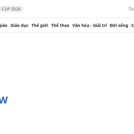
 CUP 2026
Tu
giáo
Giáo dục
Thế giới
Thể thao
Văn hóa - Giải trí
Đời sống
S
OW