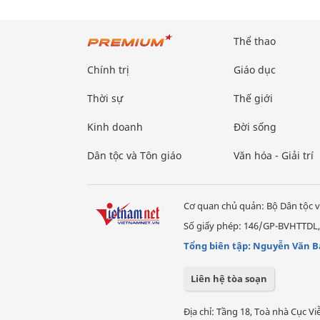
Thể thao
Chính trị
Giáo dục
Thời sự
Thế giới
Kinh doanh
Đời sống
Dân tộc và Tôn giáo
Văn hóa - Giải trí
Cơ quan chủ quản: Bộ Dân tộc v
Số giấy phép: 146/GP-BVHTTDL,
Tổng biên tập: Nguyễn Văn B
Liên hệ tòa soạn
Địa chỉ: Tầng 18, Toà nhà Cục 