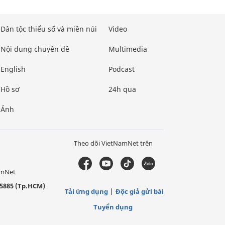
Dân tộc thiểu số và miền núi
Video
Nội dung chuyên đề
Multimedia
English
Podcast
Hồ sơ
24h qua
Ảnh
Theo dõi VietNamNet trên
amNet
5885 (Tp.HCM)
Tải ứng dụng
Độc giả gửi bài
Tuyển dụng