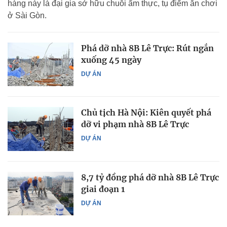
hàng này là đại gia sở hữu chuỗi ẩm thực, tụ điểm ăn chơi
ở Sài Gòn.
Phá dỡ nhà 8B Lê Trực: Rút ngắn
xuống 45 ngày
DỰ ÁN
Chủ tịch Hà Nội: Kiên quyết phá
dỡ vi phạm nhà 8B Lê Trực
DỰ ÁN
8,7 tỷ đồng phá dỡ nhà 8B Lê Trực
giai đoạn 1
DỰ ÁN