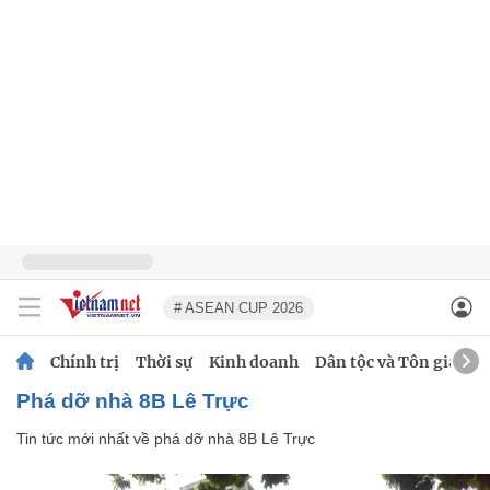
# ASEAN CUP 2026
Chính trị
Thời sự
Kinh doanh
Dân tộc và Tôn giáo
phá dỡ nhà 8B Lê Trực
Tin tức mới nhất về
phá dỡ nhà 8B Lê Trực