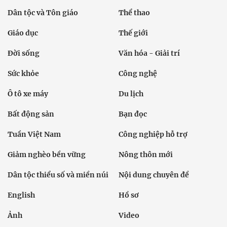
Dân tộc và Tôn giáo
Thể thao
Giáo dục
Thế giới
Đời sống
Văn hóa - Giải trí
Sức khỏe
Công nghệ
Ô tô xe máy
Du lịch
Bất động sản
Bạn đọc
Tuần Việt Nam
Công nghiệp hỗ trợ
Giảm nghèo bền vững
Nông thôn mới
Dân tộc thiểu số và miền núi
Nội dung chuyên đề
English
Hồ sơ
Ảnh
Video