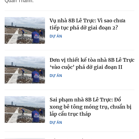
Quán Thánh.
Vụ nhà 8B Lê Trực: Vì sao chưa
tiếp tục phá dỡ giai đoạn 2?
DỰ ÁN
Đơn vị thiết kế tòa nhà 8B Lê Trực
‘vào cuộc’ phá dỡ giai đoạn II
DỰ ÁN
Sai phạm nhà 8B Lê Trực: Đổ
xong bê tông móng trụ, chuẩn bị
lắp cẩu trục tháp
DỰ ÁN