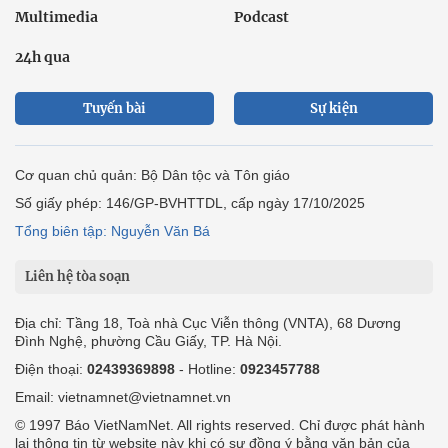
Multimedia
Podcast
24h qua
Tuyến bài
Sự kiện
Cơ quan chủ quản: Bộ Dân tộc và Tôn giáo
Số giấy phép: 146/GP-BVHTTDL, cấp ngày 17/10/2025
Tổng biên tập: Nguyễn Văn Bá
Liên hệ tòa soạn
Địa chỉ: Tầng 18, Toà nhà Cục Viễn thông (VNTA), 68 Dương
Đình Nghệ, phường Cầu Giấy, TP. Hà Nội.
Điện thoại:
02439369898
- Hotline:
0923457788
Email: vietnamnet@vietnamnet.vn
© 1997 Báo VietNamNet. All rights reserved. Chỉ được phát hành
lại thông tin từ website này khi có sự đồng ý bằng văn bản của