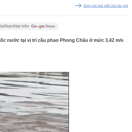
Xem các bài viết của tác giả
ốc nước tại vị trí cầu phao Phong Châu ở mức 3,42 m/s