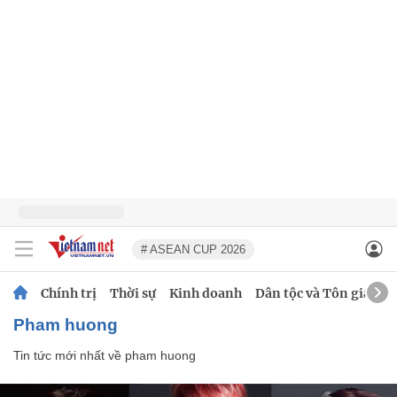
# ASEAN CUP 2026
Chính trị
Thời sự
Kinh doanh
Dân tộc và Tôn giáo
pham huong
Tin tức mới nhất về
pham huong