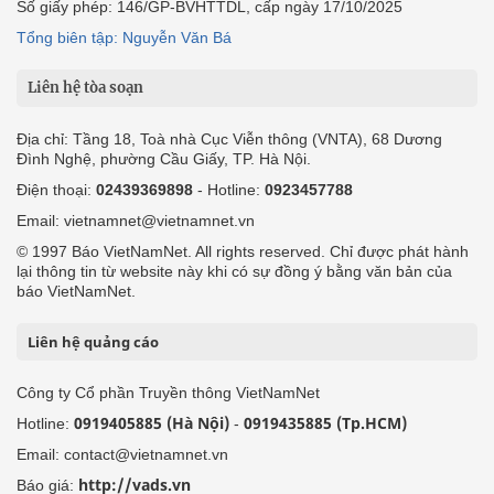
Số giấy phép: 146/GP-BVHTTDL, cấp ngày 17/10/2025
Tổng biên tập: Nguyễn Văn Bá
Liên hệ tòa soạn
Địa chỉ: Tầng 18, Toà nhà Cục Viễn thông (VNTA), 68 Dương
Đình Nghệ, phường Cầu Giấy, TP. Hà Nội.
Điện thoại:
02439369898
- Hotline:
0923457788
Email: vietnamnet@vietnamnet.vn
© 1997 Báo VietNamNet. All rights reserved. Chỉ được phát hành
lại thông tin từ website này khi có sự đồng ý bằng văn bản của
báo VietNamNet.
Liên hệ quảng cáo
Công ty Cổ phần Truyền thông VietNamNet
0919405885 (Hà Nội)
0919435885 (Tp.HCM)
Hotline:
-
Email: contact@vietnamnet.vn
http://vads.vn
Báo giá: