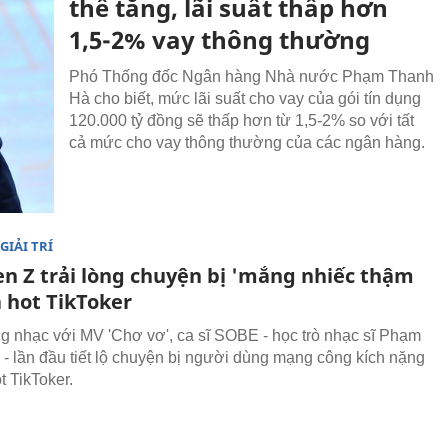
thể tăng, lãi suất thấp hơn
1,5-2% vay thông thường
Phó Thống đốc Ngân hàng Nhà nước Phạm Thanh
Hà cho biết, mức lãi suất cho vay của gói tín dụng
120.000 tỷ đồng sẽ thấp hơn từ 1,5-2% so với tất
cả mức cho vay thông thường của các ngân hàng.
GIẢI TRÍ
en Z trải lòng chuyện bị 'mắng nhiếc thậm
là hot TikToker
àng nhạc với MV 'Chơ vơ', ca sĩ SOBE - học trò nhạc sĩ Phạm
- lần đầu tiết lộ chuyện bị người dùng mạng công kích nặng
ot TikToker.