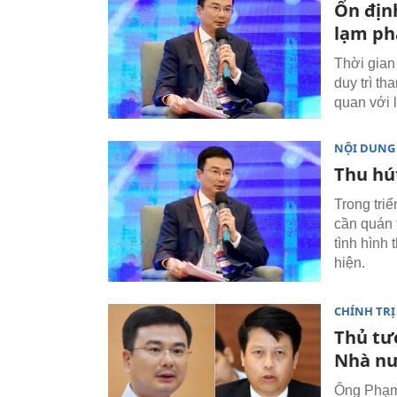
Ổn địn
lạm ph
Thời gian
duy trì t
quan với 
NỘI DUNG
Thu hút
Trong triể
cần quán 
tình hình
hiện.
CHÍNH TRỊ
Thủ tư
Nhà n
Ông Phạm