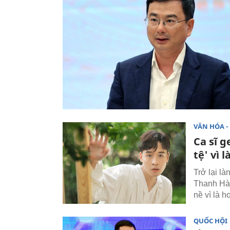
VĂN HÓA - 
Ca sĩ g
tệ' vì 
Trở lại l
Thanh Hà 
nề vì là h
QUỐC HỘI