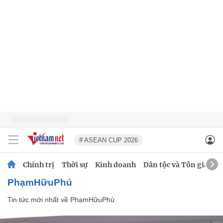
# ASEAN CUP 2026
Chính trị
Thời sự
Kinh doanh
Dân tộc và Tôn giáo
PhạmHữuPhú
Tin tức mới nhất về
PhạmHữuPhú