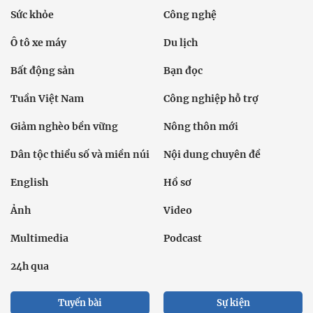
Sức khỏe
Công nghệ
Ô tô xe máy
Du lịch
Bất động sản
Bạn đọc
Tuần Việt Nam
Công nghiệp hỗ trợ
Giảm nghèo bền vững
Nông thôn mới
Dân tộc thiểu số và miền núi
Nội dung chuyên đề
English
Hồ sơ
Ảnh
Video
Multimedia
Podcast
24h qua
Tuyến bài
Sự kiện