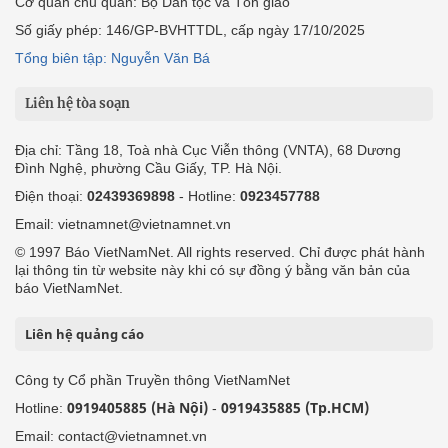
Cơ quan chủ quản: Bộ Dân tộc và Tôn giáo
Số giấy phép: 146/GP-BVHTTDL, cấp ngày 17/10/2025
Tổng biên tập: Nguyễn Văn Bá
Liên hệ tòa soạn
Địa chỉ: Tầng 18, Toà nhà Cục Viễn thông (VNTA), 68 Dương
Đình Nghệ, phường Cầu Giấy, TP. Hà Nội.
Điện thoại:
02439369898
- Hotline:
0923457788
Email: vietnamnet@vietnamnet.vn
© 1997 Báo VietNamNet. All rights reserved. Chỉ được phát hành
lại thông tin từ website này khi có sự đồng ý bằng văn bản của
báo VietNamNet.
Liên hệ quảng cáo
Công ty Cổ phần Truyền thông VietNamNet
0919405885 (Hà Nội)
0919435885 (Tp.HCM)
Hotline:
-
Email: contact@vietnamnet.vn