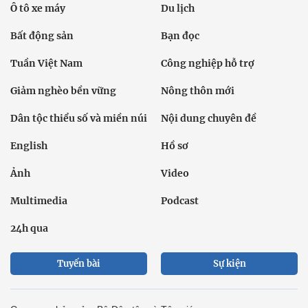
Ô tô xe máy
Du lịch
Bất động sản
Bạn đọc
Tuần Việt Nam
Công nghiệp hỗ trợ
Giảm nghèo bền vững
Nông thôn mới
Dân tộc thiểu số và miền núi
Nội dung chuyên đề
English
Hồ sơ
Ảnh
Video
Multimedia
Podcast
24h qua
Tuyến bài
Sự kiện