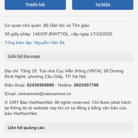
Tuyến bài
Sự kiện
Cơ quan chủ quản: Bộ Dân tộc và Tôn giáo
Số giấy phép: 146/GP-BVHTTDL, cấp ngày 17/10/2025
Tổng biên tập: Nguyễn Văn Bá
Liên hệ tòa soạn
Địa chỉ: Tầng 18, Toà nhà Cục Viễn thông (VNTA), 68 Dương
Đình Nghệ, phường Cầu Giấy, TP. Hà Nội.
Điện thoại:
02439369898
- Hotline:
0923457788
Email: vietnamnet@vietnamnet.vn
© 1997 Báo VietNamNet. All rights reserved. Chỉ được phát hành
lại thông tin từ website này khi có sự đồng ý bằng văn bản của
báo VietNamNet.
Liên hệ quảng cáo