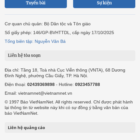
Tuyến bài
Sự kiện
Cơ quan chủ quản: Bộ Dân tộc và Tôn giáo
Số giấy phép: 146/GP-BVHTTDL, cấp ngày 17/10/2025
Tổng biên tập: Nguyễn Văn Bá
Liên hệ tòa soạn
Địa chỉ: Tầng 18, Toà nhà Cục Viễn thông (VNTA), 68 Dương
Đình Nghệ, phường Cầu Giấy, TP. Hà Nội.
Điện thoại:
02439369898
- Hotline:
0923457788
Email: vietnamnet@vietnamnet.vn
© 1997 Báo VietNamNet. All rights reserved. Chỉ được phát hành
lại thông tin từ website này khi có sự đồng ý bằng văn bản của
báo VietNamNet.
Liên hệ quảng cáo