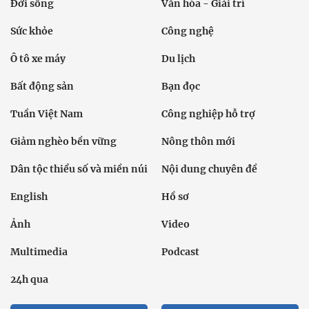
Đời sống
Văn hóa - Giải trí
Sức khỏe
Công nghệ
Ô tô xe máy
Du lịch
Bất động sản
Bạn đọc
Tuần Việt Nam
Công nghiệp hỗ trợ
Giảm nghèo bền vững
Nông thôn mới
Dân tộc thiểu số và miền núi
Nội dung chuyên đề
English
Hồ sơ
Ảnh
Video
Multimedia
Podcast
24h qua