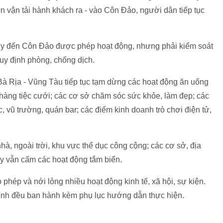
n vận tải hành khách ra - vào Côn Đảo, người dân tiếp tục
ủy đến Côn Đảo được phép hoạt động, nhưng phải kiểm soát
uy định phòng, chống dịch.
Bà Rịa - Vũng Tàu tiếp tục tạm dừng các hoạt động ăn uống
 hàng tiệc cưới; các cơ sở chăm sóc sức khỏe, làm đẹp; các
ạc, vũ trường, quán bar; các điểm kinh doanh trò chơi điện tử,
hà, ngoài trời, khu vực thể dục công cộng; các cơ sở, địa
y vẫn cấm các hoạt động tắm biển.
phép và nới lỏng nhiều hoạt động kinh tế, xã hội, sự kiện.
ỉnh đều ban hành kèm phụ lục hướng dẫn thực hiện.