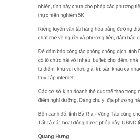
nhiên, tỉnh này chưa cho phép các phương tiệ
thực hiện nghiêm 5K.
Riêng tuyến vận tải hàng hóa bằng đường th
chặt chẽ về người và phương tiện, đảm bảo q
Để đảm bảo công tác phòng chống dịch, tỉnh 
có tổ chức hát với nhau; buffet; chợ đêm, nhà
tụ điểm, khu vui chơi, giải trí; sân khấu ca nh
truy cập internet…
Các cơ sở kinh doanh thể dục thể thao trong n
điểm nghỉ dưỡng. Đáng chú ý, địa phương nà
Bên cạnh đó, tỉnh Bà Rịa - Vũng Tàu cũng cho 
Tất cả các hoạt động được phép này, UBND t
Quang Hưng