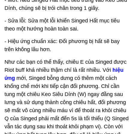
- Mới: Nếu Singed Hất mục tiêu trúng vào Keo Siêu
Dính, chúng sẽ bị trói chân trong 1 giây.
- Sửa lỗi: Sửa một lỗi khiến Singed Hất mục tiêu
theo một hướng hoàn toàn sai.
- Hiệu ứng chuẩn xác: Đối phương bị hất sẽ bay
trên không lâu hơn.
Như các bạn có thể thấy, chiêu E của Singed được
Riot buff khá nhiều thậm chí là rất nhiều. Với
hiệu
ứng
mới, Singed bỗng dưng có thêm một cách
khống chế mới khi tiếp cận đối phương. Chỉ cần
tung một chiêu Keo Siêu Dính (W) ngay đằng sau
lưng và sử dụng thành công chiêu hất, đối phương
sẽ mất vô cùng nhiều máu vì để thoát ra khỏi chiêu
Q của Singed phải mất đến 5s là tối thiểu (Q Singed
vẫn tác dụng sau khi thoát khỏi phạm vi). Còn với