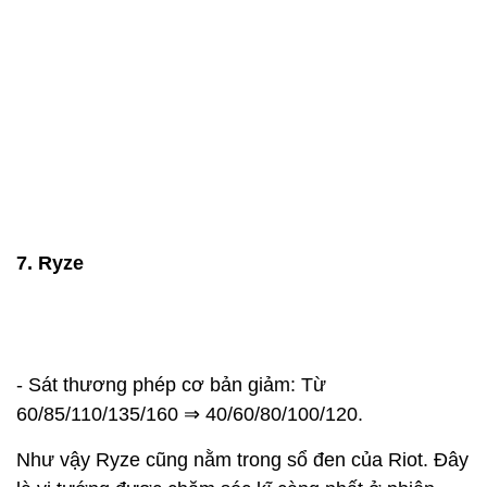
7. Ryze
- Sát thương phép cơ bản giảm: Từ
60/85/110/135/160 ⇒ 40/60/80/100/120.
Như vậy Ryze cũng nằm trong sổ đen của Riot. Đây