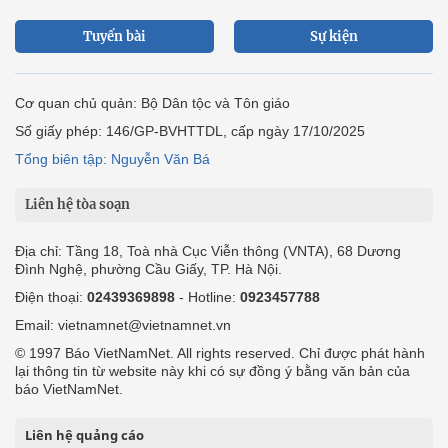
Tuyến bài
Sự kiện
Cơ quan chủ quản: Bộ Dân tộc và Tôn giáo
Số giấy phép: 146/GP-BVHTTDL, cấp ngày 17/10/2025
Tổng biên tập: Nguyễn Văn Bá
Liên hệ tòa soạn
Địa chỉ: Tầng 18, Toà nhà Cục Viễn thông (VNTA), 68 Dương
Đình Nghệ, phường Cầu Giấy, TP. Hà Nội.
Điện thoại:
02439369898
- Hotline:
0923457788
Email: vietnamnet@vietnamnet.vn
© 1997 Báo VietNamNet. All rights reserved. Chỉ được phát hành
lại thông tin từ website này khi có sự đồng ý bằng văn bản của
báo VietNamNet.
Liên hệ quảng cáo