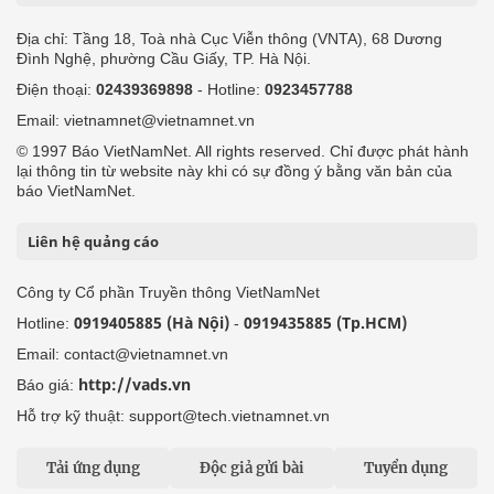
Địa chỉ: Tầng 18, Toà nhà Cục Viễn thông (VNTA), 68 Dương
Đình Nghệ, phường Cầu Giấy, TP. Hà Nội.
Điện thoại:
02439369898
- Hotline:
0923457788
Email: vietnamnet@vietnamnet.vn
© 1997 Báo VietNamNet. All rights reserved. Chỉ được phát hành
lại thông tin từ website này khi có sự đồng ý bằng văn bản của
báo VietNamNet.
Liên hệ quảng cáo
Công ty Cổ phần Truyền thông VietNamNet
0919405885 (Hà Nội)
0919435885 (Tp.HCM)
Hotline:
-
Email: contact@vietnamnet.vn
http://vads.vn
Báo giá:
Hỗ trợ kỹ thuật: support@tech.vietnamnet.vn
Tải ứng dụng
Độc giả gửi bài
Tuyển dụng