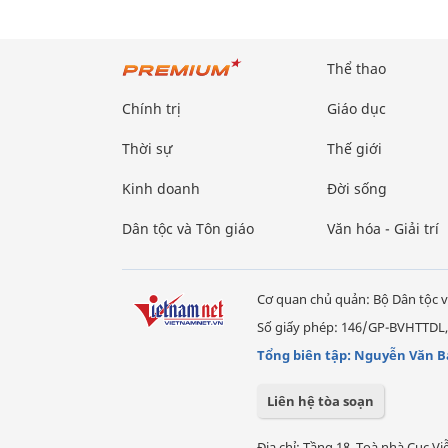
Thể thao
Chính trị
Giáo dục
Thời sự
Thế giới
Kinh doanh
Đời sống
Dân tộc và Tôn giáo
Văn hóa - Giải trí
Cơ quan chủ quản: Bộ Dân tộc v
Số giấy phép: 146/GP-BVHTTDL,
Tổng biên tập: Nguyễn Văn B
Liên hệ tòa soạn
Địa chỉ: Tầng 18, Toà nhà Cục 