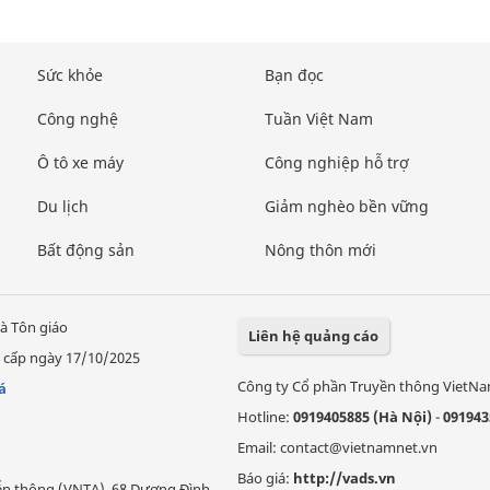
Sức khỏe
Bạn đọc
Công nghệ
Tuần Việt Nam
Ô tô xe máy
Công nghiệp hỗ trợ
Du lịch
Giảm nghèo bền vững
Bất động sản
Nông thôn mới
à Tôn giáo
Liên hệ quảng cáo
 cấp ngày 17/10/2025
Công ty Cổ phần Truyền thông VietN
á
Hotline:
0919405885 (Hà Nội)
-
091943
Email: contact@vietnamnet.vn
Báo giá:
http://vads.vn
Viễn thông (VNTA), 68 Dương Đình