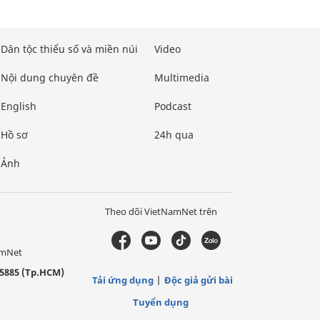
Dân tộc thiểu số và miền núi
Video
Nội dung chuyên đề
Multimedia
English
Podcast
Hồ sơ
24h qua
Ảnh
Theo dõi VietNamNet trên
amNet
5885 (Tp.HCM)
Tải ứng dụng
Độc giả gửi bài
Tuyển dụng