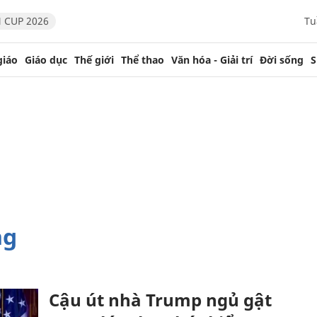
 CUP 2026
Tu
giáo
Giáo dục
Thế giới
Thể thao
Văn hóa - Giải trí
Đời sống
S
ng
Cậu út nhà Trump ngủ gật