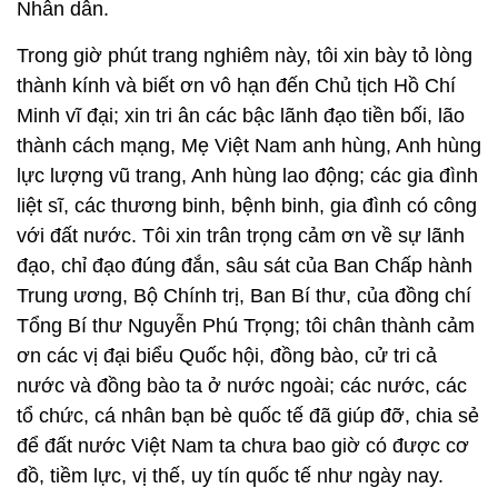
Nhân dân.
Trong giờ phút trang nghiêm này, tôi xin bày tỏ lòng
thành kính và biết ơn vô hạn đến Chủ tịch Hồ Chí
Minh vĩ đại; xin tri ân các bậc lãnh đạo tiền bối, lão
thành cách mạng, Mẹ Việt Nam anh hùng, Anh hùng
lực lượng vũ trang, Anh hùng lao động; các gia đình
liệt sĩ, các thương binh, bệnh binh, gia đình có công
với đất nước. Tôi xin trân trọng cảm ơn về sự lãnh
đạo, chỉ đạo đúng đắn, sâu sát của Ban Chấp hành
Trung ương, Bộ Chính trị, Ban Bí thư, của đồng chí
Tổng Bí thư Nguyễn Phú Trọng; tôi chân thành cảm
ơn các vị đại biểu Quốc hội, đồng bào, cử tri cả
nước và đồng bào ta ở nước ngoài; các nước, các
tổ chức, cá nhân bạn bè quốc tế đã giúp đỡ, chia sẻ
để đất nước Việt Nam ta chưa bao giờ có được cơ
đồ, tiềm lực, vị thế, uy tín quốc tế như ngày nay.