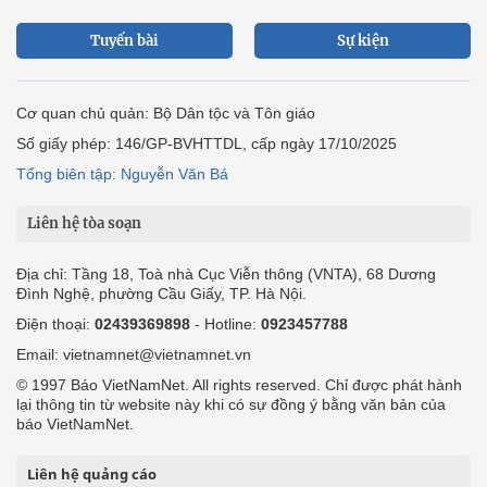
Tuyến bài
Sự kiện
Cơ quan chủ quản: Bộ Dân tộc và Tôn giáo
Số giấy phép: 146/GP-BVHTTDL, cấp ngày 17/10/2025
Tổng biên tập: Nguyễn Văn Bá
Liên hệ tòa soạn
Địa chỉ: Tầng 18, Toà nhà Cục Viễn thông (VNTA), 68 Dương
Đình Nghệ, phường Cầu Giấy, TP. Hà Nội.
Điện thoại:
02439369898
- Hotline:
0923457788
Email: vietnamnet@vietnamnet.vn
© 1997 Báo VietNamNet. All rights reserved. Chỉ được phát hành
lại thông tin từ website này khi có sự đồng ý bằng văn bản của
báo VietNamNet.
Liên hệ quảng cáo