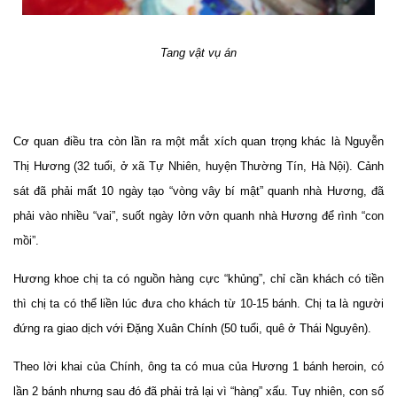
Tang vật vụ án
Cơ quan điều tra còn lần ra một mắt xích quan trọng khác là Nguyễn
Thị Hương (32 tuổi, ở xã Tự Nhiên, huyện Thường Tín, Hà Nội). Cảnh
sát đã phải mất 10 ngày tạo “vòng vây bí mật” quanh nhà Hương, đã
phải vào nhiều “vai”, suốt ngày lởn vởn quanh nhà Hương để rình “con
mồi”.
Hương khoe chị ta có nguồn hàng cực “khủng”, chỉ cần khách có tiền
thì chị ta có thể liền lúc đưa cho khách từ 10-15 bánh. Chị ta là người
đứng ra giao dịch với Đặng Xuân Chính (50 tuổi, quê ở Thái Nguyên).
Theo lời khai của Chính, ông ta có mua của Hương 1 bánh heroin, có
lần 2 bánh nhưng sau đó đã phải trả lại vì “hàng” xấu. Tuy nhiên, con số