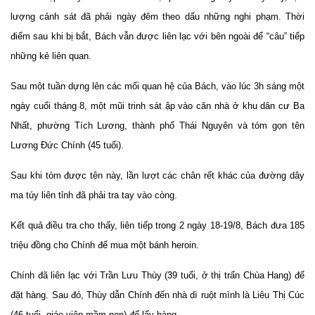
lượng cảnh sát đã phải ngày đêm theo dấu những nghi phạm. Thời
điểm sau khi bị bắt, Bách vẫn được liên lạc với bên ngoài để “câu” tiếp
những kẻ liên quan.
Sau một tuần dựng lên các mối quan hệ của Bách, vào lúc 3h sáng một
ngày cuối tháng 8, một mũi trinh sát ập vào căn nhà ở khu dân cư Ba
Nhất, phường Tích Lương, thành phố Thái Nguyên và tóm gọn tên
Lương Đức Chính (45 tuổi).
Sau khi tóm được tên này, lần lượt các chân rết khác của đường dây
ma túy liên tỉnh đã phải tra tay vào còng.
Kết quả điều tra cho thấy, liên tiếp trong 2 ngày 18-19/8, Bách đưa 185
triệu đồng cho Chính để mua một bánh heroin.
Chính đã liên lạc với Trần Lưu Thùy (39 tuổi, ở thị trấn Chùa Hang) để
đặt hàng. Sau đó, Thùy dẫn Chính đến nhà dì ruột mình là Liêu Thị Cúc
(46 tuổi, giáo viên mầm non) để lấy hàng.