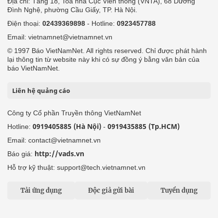
Địa chỉ: Tầng 18, Toà nhà Cục Viễn thông (VNTA), 68 Dương
Đình Nghệ, phường Cầu Giấy, TP. Hà Nội.
Điện thoại:
02439369898
- Hotline:
0923457788
Email: vietnamnet@vietnamnet.vn
© 1997 Báo VietNamNet. All rights reserved. Chỉ được phát hành
lại thông tin từ website này khi có sự đồng ý bằng văn bản của
báo VietNamNet.
Liên hệ quảng cáo
Công ty Cổ phần Truyền thông VietNamNet
0919405885 (Hà Nội)
0919435885 (Tp.HCM)
Hotline:
-
Email: contact@vietnamnet.vn
http://vads.vn
Báo giá:
Hỗ trợ kỹ thuật: support@tech.vietnamnet.vn
Tải ứng dụng
Độc giả gửi bài
Tuyển dụng