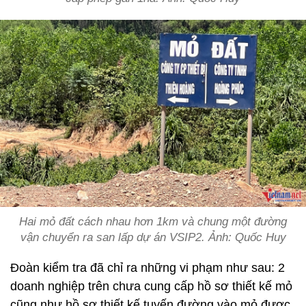
Hai mỏ đất cách nhau hơn 1km và chung một đường
vận chuyển ra san lấp dự án VSIP2. Ảnh: Quốc Huy
Đoàn kiểm tra đã chỉ ra những vi phạm như sau: 2
doanh nghiệp trên chưa cung cấp hồ sơ thiết kế mỏ
cũng như hồ sơ thiết kế tuyến đường vào mỏ được