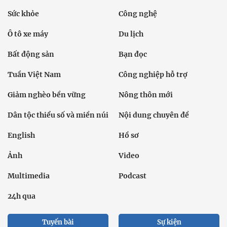
Sức khỏe
Công nghệ
Ô tô xe máy
Du lịch
Bất động sản
Bạn đọc
Tuần Việt Nam
Công nghiệp hỗ trợ
Giảm nghèo bền vững
Nông thôn mới
Dân tộc thiểu số và miền núi
Nội dung chuyên đề
English
Hồ sơ
Ảnh
Video
Multimedia
Podcast
24h qua
Tuyến bài
Sự kiện