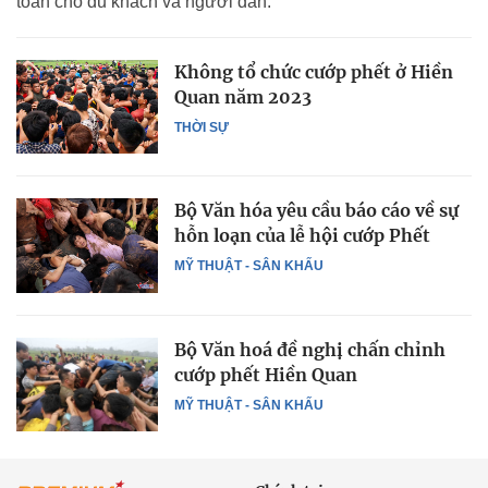
toàn cho du khách và người dân.
Không tổ chức cướp phết ở Hiền
Quan năm 2023
THỜI SỰ
Bộ Văn hóa yêu cầu báo cáo về sự
hỗn loạn của lễ hội cướp Phết
MỸ THUẬT - SÂN KHẤU
Bộ Văn hoá đề nghị chấn chỉnh
cướp phết Hiền Quan
MỸ THUẬT - SÂN KHẤU