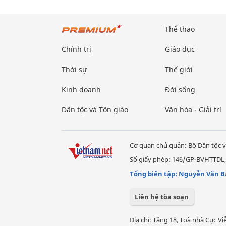
Thể thao
Chính trị
Giáo dục
Thời sự
Thế giới
Kinh doanh
Đời sống
Dân tộc và Tôn giáo
Văn hóa - Giải trí
Cơ quan chủ quản: Bộ Dân tộc v
Số giấy phép: 146/GP-BVHTTDL,
Tổng biên tập: Nguyễn Văn B
Liên hệ tòa soạn
Địa chỉ: Tầng 18, Toà nhà Cục 