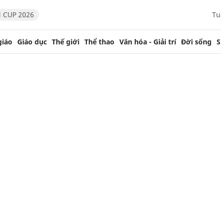
 CUP 2026
Tu
giáo
Giáo dục
Thế giới
Thể thao
Văn hóa - Giải trí
Đời sống
S