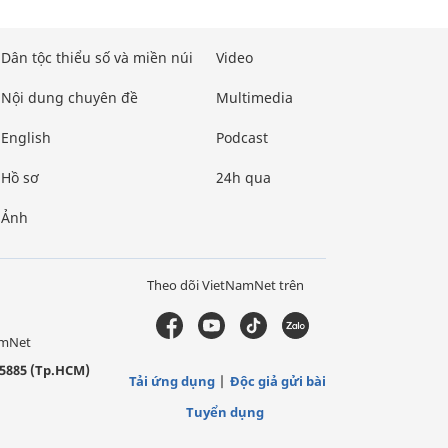
Dân tộc thiểu số và miền núi
Video
Nội dung chuyên đề
Multimedia
English
Podcast
Hồ sơ
24h qua
Ảnh
Theo dõi VietNamNet trên
amNet
5885 (Tp.HCM)
Tải ứng dụng
Độc giả gửi bài
Tuyển dụng