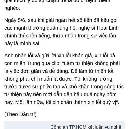
giải thích lý do sự chậm trễ là do bị bệnh hiểm
nghèo.
Ngày 5/6, sau khi giải ngân hết số tiền đã kêu gọi
các mạnh thường quân ủng hộ, nghệ sĩ Hoài Linh
chính thức lên tiếng, thừa nhận trong sự việc lần
này là mình sai.
Anh nhận lỗi và gửi lời xin lỗi khán giả, xin lỗi bà
con miền Trung qua clip: "Làm từ thiện không phải
là việc đơn giản và dễ dàng. Để làm từ thiện tốt
không phải chỉ muốn là được. Tôi không lường
trước được sự phức tạp và khó khăn trong công tác
từ thiện này nên mới dẫn đến hậu quả ngày hôm
nay. Một lần nữa, tôi xin chân thành xin lỗi quý vị".
(Theo Dân trí)
Công an TP.HCM kết luận vụ nghệ