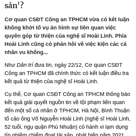
sản'?
Cơ quan CSĐT Công an TPHCM vừa có kết luận
không khởi tố vụ án hình sự liên quan việc
quyên góp từ thiện của nghệ sĩ Hoài Linh. Phía
Hoài Linh cũng có phản hồi về việc kiện các cá
nhân vu khống...
Như
Dân trí
đưa tin, ngày 22/12, Cơ quan CSĐT
Công an TPHCM đã chính thức có kết luận điều tra
kết quả từ thiện của nghệ sĩ Hoài Linh.
Cụ thể, Cơ quan CSĐT Công an TPHCM thông báo
kết quả giải quyết nguồn tin về tội phạm liên quan
đến một số cá nhân ở TPHCM, Hà Nội, Bình Thuận
tố cáo ông Võ Nguyễn Hoài Linh (nghệ sĩ Hoài Linh,
52 tuổi, ngụ quận Phú Nhuận) có hành vi lạm dụng
tín nhiệm chiếm đoạt tài sản, phát hiện năm 2021,