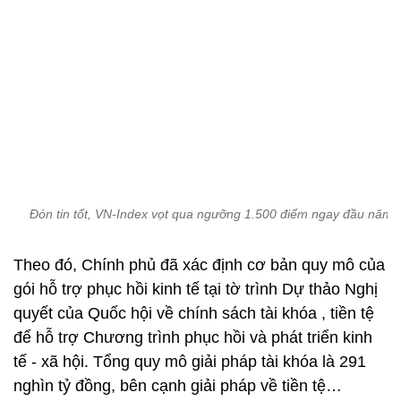
Đón tin tốt, VN-Index vọt qua ngưỡng 1.500 điểm ngay đầu năm 
Theo đó, Chính phủ đã xác định cơ bản quy mô của
gói hỗ trợ phục hồi kinh tế tại tờ trình Dự thảo Nghị
quyết của Quốc hội về chính sách tài khóa , tiền tệ
để hỗ trợ Chương trình phục hồi và phát triển kinh
tế - xã hội. Tổng quy mô giải pháp tài khóa là 291
nghìn tỷ đồng, bên cạnh giải pháp về tiền tệ…
Chính phủ cũng sẽ chỉ đạo các tổ chức tín dụng
(TCTD) tiếp tục tiết giảm chi phí quản lý để phấn
đấu giảm lãi suất cho vay tối thiểu 0,5%-1% trong 2
năm.
Nguồn tiền dự kiến đến từ việc vay ODA, vay ưu đãi
nước ngoài theo hình thức hỗ trợ ngân sách. Phát
hành trái phiếu Chính phủ, bảo đảm nguyên tắc