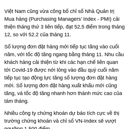
tới Covid-19 được nới lỏng vào đầu quý cuối năm
tiếp tục tạo động lực tăng số lượng đơn đặt hàng
mới. Số lượng đơn đặt hàng xuất khẩu mới cũng
tăng, và tốc độ tăng nhanh hơn thành mức cao của
tám tháng.
Nhiều công ty chứng khoán dự báo tích cực về thị
trường chứng khoán và chỉ số VN-Index sẽ vượt
ngưỡng 1.500 điểm.
BSC kỳ vọng VN-Index sẽ kiểm tra và vượt ngưỡng
tâm lý 1.500 điểm. Còn SHS cho rằng, VN-Index có
thể vượt qua ngưỡng 1.500 điểm trong tuần giao
dịch đầu tiên của năm 2022 sau khi tăng mạnh
trong phiên giao dịch cuối cùng của năm 2021 nhờ
sự tích cực của cổ phiếu ngân hàng.
M. Hà