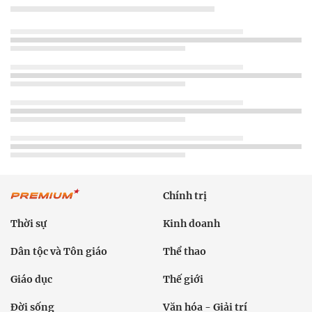
Chính trị
Thời sự
Kinh doanh
Dân tộc và Tôn giáo
Thể thao
Giáo dục
Thế giới
Đời sống
Văn hóa - Giải trí
Sức khỏe
Công nghệ
Ô tô xe máy
Du lịch
Bất động sản
Bạn đọc
Tuần Việt Nam
Công nghiệp hỗ trợ
Giảm nghèo bền vững
Nông thôn mới