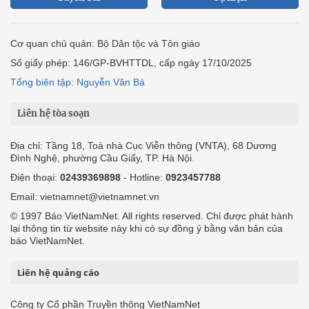
Đình Nghệ, phường Cầu Giấy, TP. Hà Nội.
Điện thoại:
02439369898
- Hotline:
0923457788
Email: vietnamnet@vietnamnet.vn
© 1997 Báo VietNamNet. All rights reserved. Chỉ được phát hành
lại thông tin từ website này khi có sự đồng ý bằng văn bản của
báo VietNamNet.
Liên hệ quảng cáo
Công ty Cổ phần Truyền thông VietNamNet
0919405885 (Hà Nội)
0919435885 (Tp.HCM)
Hotline:
-
Email: contact@vietnamnet.vn
http://vads.vn
Báo giá:
Hỗ trợ kỹ thuật: support@tech.vietnamnet.vn
Tải ứng dụng
Độc giả gửi bài
Tuyển dụng