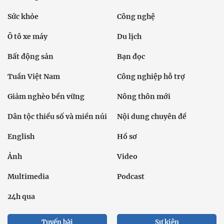
Dân tộc thiểu số và miền núi
Nội dung chuyên đề
English
Hồ sơ
Ảnh
Video
Multimedia
Podcast
24h qua
Tuyến bài
Sự kiện
Cơ quan chủ quản: Bộ Dân tộc và Tôn giáo
Số giấy phép: 146/GP-BVHTTDL, cấp ngày 17/10/2025
Tổng biên tập: Nguyễn Văn Bá
Liên hệ tòa soạn
Địa chỉ: Tầng 18, Toà nhà Cục Viễn thông (VNTA), 68 Dương