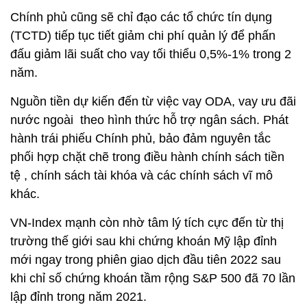
phối hợp chặt chẽ trong điều hành chính sách tiền
tệ , chính sách tài khóa và các chính sách vĩ mô
khác.
VN-Index mạnh còn nhờ tâm lý tích cực đến từ thị
trường thế giới sau khi chứng khoán Mỹ lập đỉnh
mới ngay trong phiên giao dịch đầu tiên 2022 sau
khi chỉ số chứng khoán tầm rộng S&P 500 đã 70 lần
lập đỉnh trong năm 2021.
Việt Nam cũng vừa công bố chỉ số Nhà Quản trị
Mua hàng (Purchasing Managers’ Index - PMI) cải
thiện tháng thứ 3 liên tiếp, đạt 52,5 điểm trong tháng
12, so với 52.2 của tháng 11.
Số lượng đơn đặt hàng mới tiếp tục tăng vào cuối
năm, với tốc độ tăng ngang bằng tháng 11. Nhu cầu
khách hàng cải thiện từ khi các hạn chế liên quan