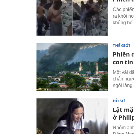
Các phiến
ra khỏi n
khủng bố 
THẾ GIỚI
Phiến 
con tin
Một vài d
chắn ngườ
ngôi làng
HỒ SƠ
Lật mặ
ở Phili
Nhóm anh