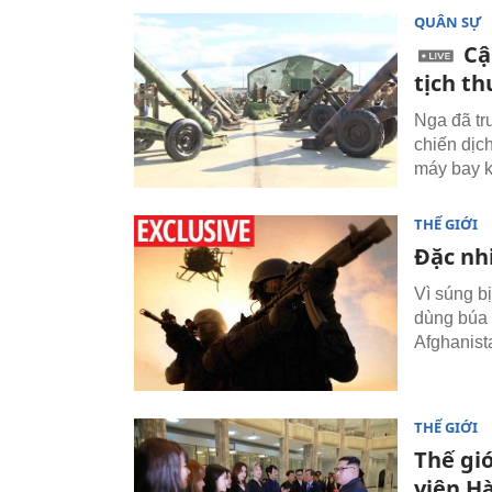
QUÂN SỰ
Cậ
tịch th
Nga đã tr
chiến dịch
máy bay k
THẾ GIỚI
Đặc nh
Vì súng b
dùng búa 
Afghanist
THẾ GIỚI
Thế giớ
viên H