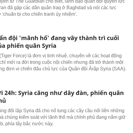
uyền từ The Guardian cho biết, lãnh đạo quân đội quyền lực
Iran đã gặp các dân quân Iraq ở Baghdad và nói các lực
 'chuẩn bị cho chiến tranh ủy nhiệm'.
 ẩn đội 'mãnh hổ' đang vây thành trì cuối
ủa phiến quân Syria
Tiger Force) là đơn vị tinh nhuệ, chuyên về các hoạt động
 chỉ mới ra đời trong cuộc nội chiến nhưng đã trở thành một
ng đơn vị chiến đấu chủ lực của Quân đội Ảrập Syria (SAA).
ới 24h: Syria căng như dây đàn, phiến quân
hủ
úng đối lập Syria đã cho nổ tung các cây cầu nối liền những
à chúng kiểm soát với lãnh thổ mà chính phủ đang nắm giữ
dlib, phía tây bắc nước này.