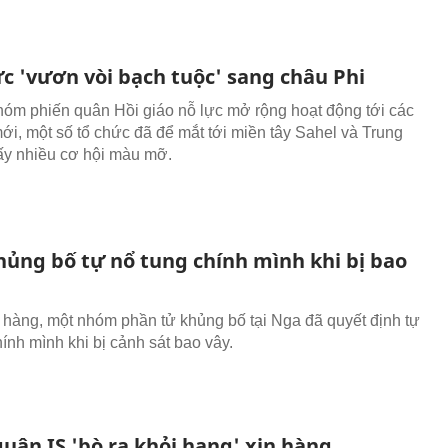
ức 'vươn vòi bạch tuộc' sang châu Phi
hóm phiến quân Hồi giáo nỗ lực mở rộng hoạt động tới các
ới, một số tổ chức đã để mắt tới miền tây Sahel và Trung
hấy nhiều cơ hội màu mỡ.
hủng bố tự nổ tung chính mình khi bị bao
a hàng, một nhóm phần tử khủng bố tại Nga đã quyết định tự
ính mình khi bị cảnh sát bao vây.
uân IS 'bò ra khỏi hang' xin hàng