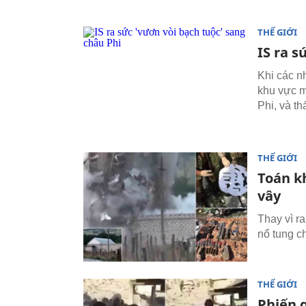
THẾ GIỚI
IS ra s
Khi các n
khu vực m
Phi, và t
THẾ GIỚI
Toán k
vây
Thay vì r
nổ tung ch
THẾ GIỚI
Phiến q