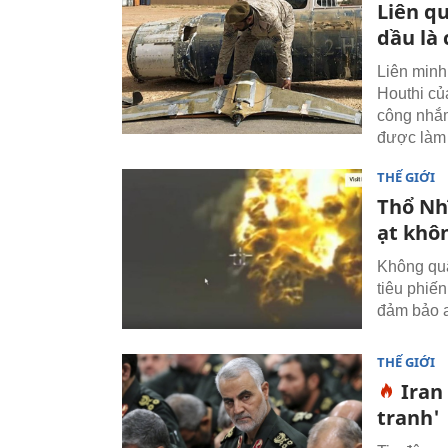
Liên q
dầu là 
Liên minh
Houthi củ
công nhắm
được làm t
THẾ GIỚI
Thổ Nhĩ
ạt khô
Không quâ
tiêu phiế
đảm bảo a
THẾ GIỚI
Iran
tranh'