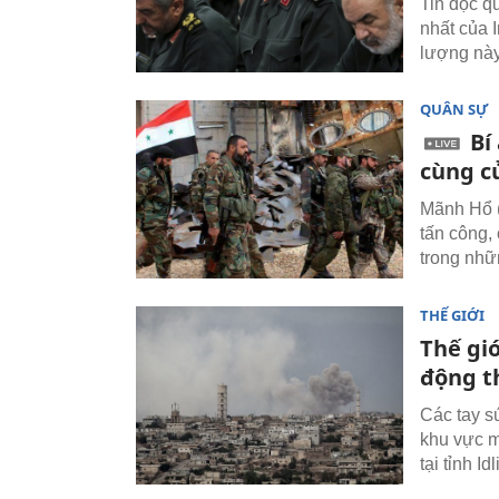
Tin độc q
nhất của 
lượng này
QUÂN SỰ
Bí
cùng c
Mãnh Hổ (
tấn công,
trong nhữ
THẾ GIỚI
Thế gi
động t
Các tay s
khu vực m
tại tỉnh I