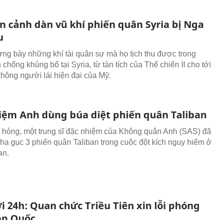
n cảnh dàn vũ khí phiến quân Syria bị Nga
u
ưng bày những khí tài quân sự mà họ tịch thu được trong
 chống khủng bố tại Syria, từ tàn tích của Thế chiến II cho tới
hông người lái hiện đại của Mỹ.
iệm Anh dùng búa diệt phiến quân Taliban
ị hỏng, một trung sĩ đặc nhiệm của Không quân Anh (SAS) đã
hạ gục 3 phiến quân Taliban trong cuộc đột kích nguy hiểm ở
an.
i 24h: Quan chức Triều Tiên xin lỗi phóng
àn Quốc