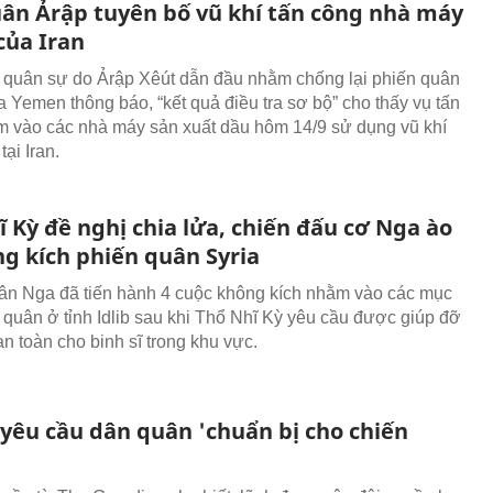
uân Ảrập tuyên bố vũ khí tấn công nhà máy
của Iran
 quân sự do Ảrập Xêút dẫn đầu nhằm chống lại phiến quân
a Yemen thông báo, “kết quả điều tra sơ bộ” cho thấy vụ tấn
 vào các nhà máy sản xuất dầu hôm 14/9 sử dụng vũ khí
ại Iran.
 Kỳ đề nghị chia lửa, chiến đấu cơ Nga ào
ng kích phiến quân Syria
n Nga đã tiến hành 4 cuộc không kích nhằm vào các mục
n quân ở tỉnh Idlib sau khi Thổ Nhĩ Kỳ yêu cầu được giúp đỡ
n toàn cho binh sĩ trong khu vực.
 yêu cầu dân quân 'chuẩn bị cho chiến