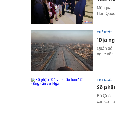
Một quan c
Hàn Quốc
THẾ GIỚI
'Địa ng
Quân đội 
ngục trần
THẾ GIỚI
Số phậ
Bộ Quốc p
căn cứ hả