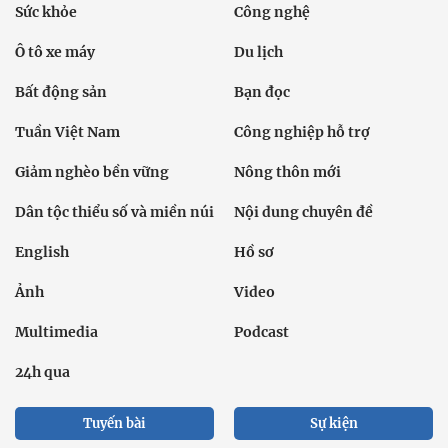
Sức khỏe
Công nghệ
Ô tô xe máy
Du lịch
Bất động sản
Bạn đọc
Tuần Việt Nam
Công nghiệp hỗ trợ
Giảm nghèo bền vững
Nông thôn mới
Dân tộc thiểu số và miền núi
Nội dung chuyên đề
English
Hồ sơ
Ảnh
Video
Multimedia
Podcast
24h qua
Tuyến bài
Sự kiện