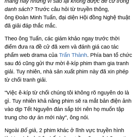
mảng này nhưng vì sao lại không được đề cử trong
danh sách?
Trước câu hỏi từ truyền thông,
ông Đoàn Minh Tuấn, đại diện Hội đồng Nghệ thuật
đã giải đáp thắc mắc.
Theo ông Tuấn, các giám khảo ngay trước thời
điểm đưa ra đề cử đã xem và đánh giá cao tác
phẩm web drama của
Trấn Thành
. Phía ban tổ chức
sau đó cũng gửi thư mời ê-kíp phim tham gia tranh
giải. Tuy nhiên, nhà sản xuất phim này đã xin phép
từ chối tranh giải.
"Việc ê-kíp từ chối chúng tôi không rõ nguyên do là
gì. Tuy nhiên khả năng phim sẽ ra mắt bản điện ảnh
vào dịp Tết Nguyên đán sắp tới nên họ muốn tập
trung cho dự án mới này", ông nói.
Ngoài
Bố già
, 2 phim khác ở lĩnh vực truyền hình