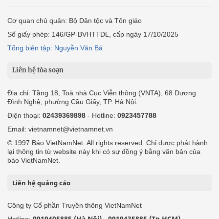
Cơ quan chủ quản: Bộ Dân tộc và Tôn giáo
Số giấy phép: 146/GP-BVHTTDL, cấp ngày 17/10/2025
Tổng biên tập: Nguyễn Văn Bá
Liên hệ tòa soạn
Địa chỉ: Tầng 18, Toà nhà Cục Viễn thông (VNTA), 68 Dương
Đình Nghệ, phường Cầu Giấy, TP. Hà Nội.
Điện thoại:
02439369898
- Hotline:
0923457788
Email: vietnamnet@vietnamnet.vn
© 1997 Báo VietNamNet. All rights reserved. Chỉ được phát hành
lại thông tin từ website này khi có sự đồng ý bằng văn bản của
báo VietNamNet.
Liên hệ quảng cáo
Công ty Cổ phần Truyền thông VietNamNet
0919405885 (Hà Nội)
0919435885 (Tp.HCM)