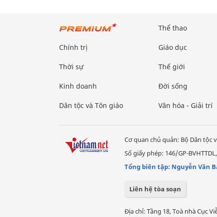
Thể thao
Chính trị
Giáo dục
Thời sự
Thế giới
Kinh doanh
Đời sống
Dân tộc và Tôn giáo
Văn hóa - Giải trí
Cơ quan chủ quản: Bộ Dân tộc v
Số giấy phép: 146/GP-BVHTTDL,
Tổng biên tập: Nguyễn Văn B
Liên hệ tòa soạn
Địa chỉ: Tầng 18, Toà nhà Cục 