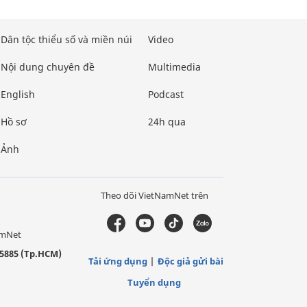
Dân tộc thiểu số và miền núi
Video
Nội dung chuyên đề
Multimedia
English
Podcast
Hồ sơ
24h qua
Ảnh
Theo dõi VietNamNet trên
amNet
5885 (Tp.HCM)
Tải ứng dụng
Độc giả gửi bài
Tuyển dụng