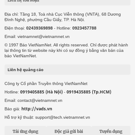
Liên hệ tòa soạn
Địa chỉ: Tầng 18, Toà nhà Cục Viễn thông (VNTA), 68 Dương
Đình Nghệ, phường Cầu Giấy, TP. Hà Nội.
Điện thoại:
02439369898
- Hotline:
0923457788
Email: vietnamnet@vietnamnet.vn
© 1997 Báo VietNamNet. All rights reserved. Chỉ được phát hành
lại thông tin từ website này khi có sự đồng ý bằng văn bản của
báo VietNamNet.
Liên hệ quảng cáo
Công ty Cổ phần Truyền thông VietNamNet
0919405885 (Hà Nội)
0919435885 (Tp.HCM)
Hotline:
-
Email: contact@vietnamnet.vn
http://vads.vn
Báo giá:
Hỗ trợ kỹ thuật: support@tech.vietnamnet.vn
Tải ứng dụng
Độc giả gửi bài
Tuyển dụng