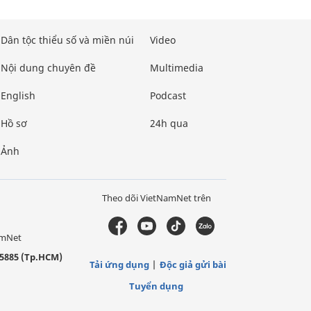
Dân tộc thiểu số và miền núi
Video
Nội dung chuyên đề
Multimedia
English
Podcast
Hồ sơ
24h qua
Ảnh
Theo dõi VietNamNet trên
amNet
5885 (Tp.HCM)
Tải ứng dụng
Độc giả gửi bài
Tuyển dụng