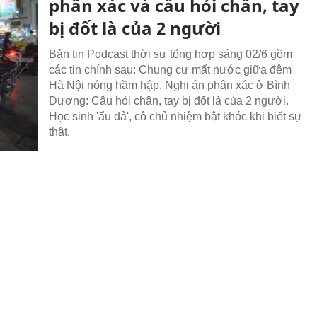
phân xác và câu hỏi chân, tay
bị đốt là của 2 người
Bản tin Podcast thời sự tổng hợp sáng 02/6 gồm
các tin chính sau: Chung cư mất nước giữa đêm
Hà Nội nóng hầm hập. Nghi án phân xác ở Bình
Dương: Câu hỏi chân, tay bị đốt là của 2 người.
Học sinh 'ẩu đả', cô chủ nhiệm bật khóc khi biết sự
thật.