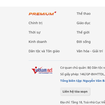
Thể thao
Chính trị
Giáo dục
Thời sự
Thế giới
Kinh doanh
Đời sống
Dân tộc và Tôn giáo
Văn hóa - Giải trí
Cơ quan chủ quản: Bộ Dân tộc v
Số giấy phép: 146/GP-BVHTTDL,
Tổng biên tập: Nguyễn Văn B
Liên hệ tòa soạn
Địa chỉ: Tầng 18, Toà nhà Cục 