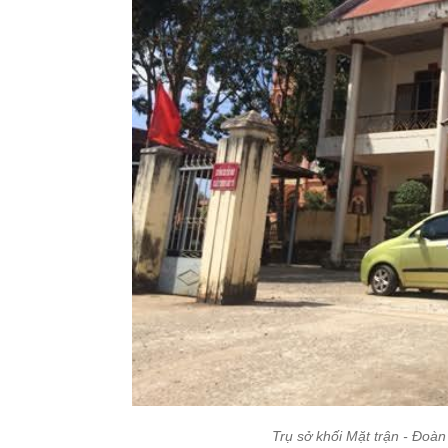
Trụ sở khối Mặt trận - Đoà