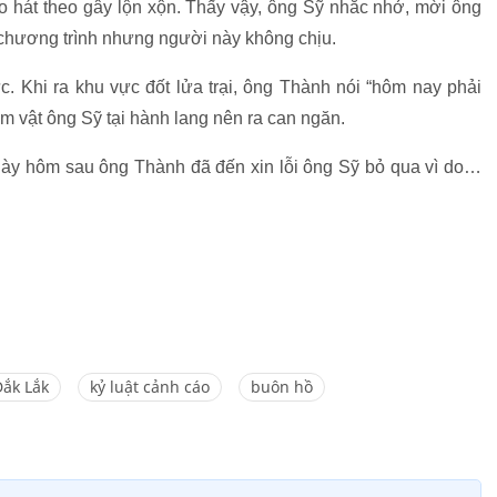
o hát theo gây lộn xộn. Thấy vậy, ông Sỹ nhắc nhở, mời ông
 chương trình nhưng người này không chịu.
c. Khi ra khu vực đốt lửa trại, ông Thành nói “hôm nay phải
 vật ông Sỹ tại hành lang nên ra can ngăn.
ngày hôm sau ông Thành đã đến xin lỗi ông Sỹ bỏ qua vì do…
Đắk Lắk
kỷ luật cảnh cáo
buôn hồ