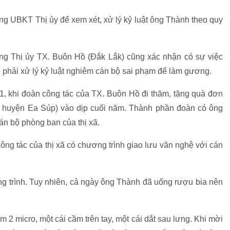
ng UBKT Thị ủy để xem xét, xử lý kỷ luật ông Thành theo quy
g Thị ủy TX. Buôn Hồ (Đắk Lắk) cũng xác nhận có sự việc
o phải xử lý kỷ luật nghiêm cán bộ sai phạm để làm gương.
/1, khi đoàn công tác của TX. Buôn Hồ đi thăm, tặng quà đơn
ại huyện Ea Súp) vào dịp cuối năm. Thành phần đoàn có ông
án bộ phòng ban của thị xã.
ông tác của thị xã có chương trình giao lưu văn nghệ với cán
 trình. Tuy nhiên, cả ngày ông Thành đã uống rượu bia nên
 2 micro, một cái cầm trên tay, một cái dắt sau lưng. Khi mời