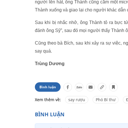
người lên hát, ông Thành cũng cầm một micr
Thành xuống và giao lại cho người khác dẫn
Sau khi bị nhắc nhở, ông Thành tỏ ra bực tứ
đánh ông Sỹ”, sau đó mọi người thấy Thành ôm
Cũng theo bà Bích, sau khi xảy ra sự việc, 
say quá.
Trùng Dương
Bình luận
Xem thêm về:
say rượu
Phó Bí thư