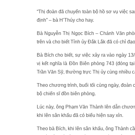
“Thị đoàn đã chuyển toàn bộ hồ sơ vụ việc sa
định” – bà H’Thúy cho hay.
Bà Nguyễn Thị Ngọc Bích – Chánh Văn phòn
trên và cho biết Tỉnh ủy Đắk Lắk đã có chỉ đạ
Bà Bích cho biết, sự việc xảy ra vào ngày 13
vị kết nghĩa là Đồn Biên phòng 743 (đóng t
Trần Văn Sỹ, thường trực Thị ủy cùng nhiều c
Theo chương trình, buổi tối cùng ngày, đoàn c
bộ chiến sĩ đồn biên phòng.
Lúc này, ông Phạm Văn Thành lên dẫn chương
khi lên sân khấu đã có biểu hiện say xỉn.
Theo bà Bích, khi lên sân khấu, ông Thành cầm