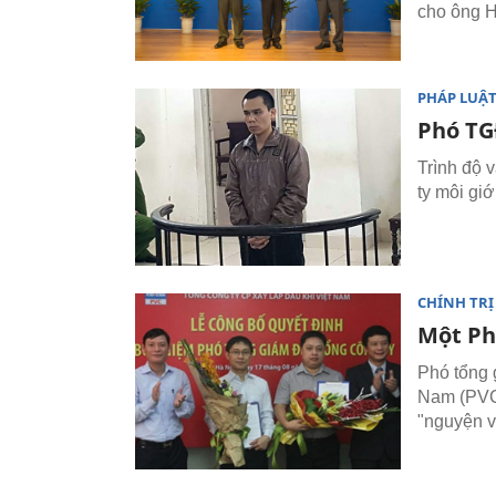
cho ông 
PHÁP LUẬ
Phó TGĐ
Trình độ 
ty môi giớ
CHÍNH TRỊ
Một Ph
Phó tổng 
Nam (PVC)
"nguyện v