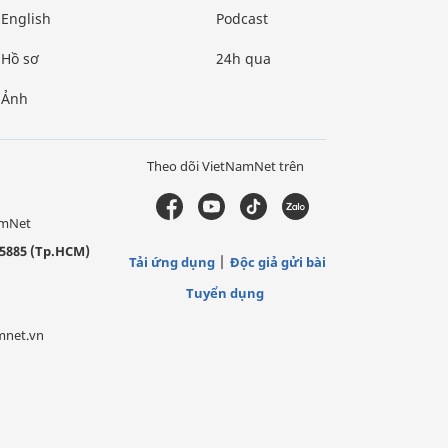
English
Podcast
Hồ sơ
24h qua
Ảnh
Theo dõi VietNamNet trên
amNet
5885 (Tp.HCM)
Tải ứng dụng
Độc giả gửi bài
Tuyển dụng
mnet.vn