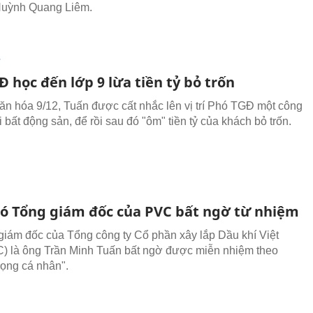
Huỳnh Quang Liêm.
T
 học đến lớp 9 lừa tiền tỷ bỏ trốn
văn hóa 9/12, Tuấn được cất nhắc lên vị trí Phó TGĐ một công
i bất động sản, để rồi sau đó "ôm" tiền tỷ của khách bỏ trốn.
ó Tổng giám đốc của PVC bất ngờ từ nhiệm
giám đốc của Tổng công ty Cổ phần xây lắp Dầu khí Việt
 là ông Trần Minh Tuấn bất ngờ được miễn nhiệm theo
ọng cá nhân".