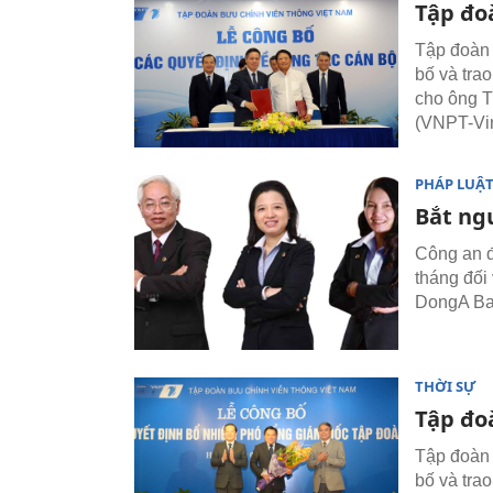
Tập đo
Tập đoàn 
bố và tra
cho ông T
(VNPT-Vi
PHÁP LUẬ
Bắt ng
Công an đ
tháng đối
DongA Ba
THỜI SỰ
Tập đo
Tập đoàn 
bố và tra