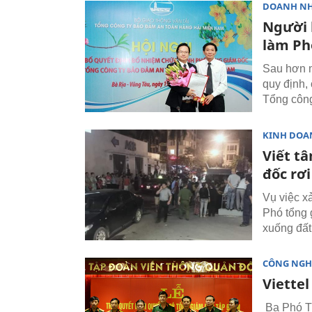
DOANH N
Người 
làm Ph
Sau hơn m
quy định,
Tổng công
KINH DOA
Viết t
đốc rơi
Vụ việc x
Phó tổng 
xuống đất
CÔNG NGH
Viette
Ba Phó Tổ