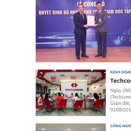
KINH DOA
Techco
Ngày 29/
(Techcomb
Giám đốc 
01/08/201
CÔNG NGH