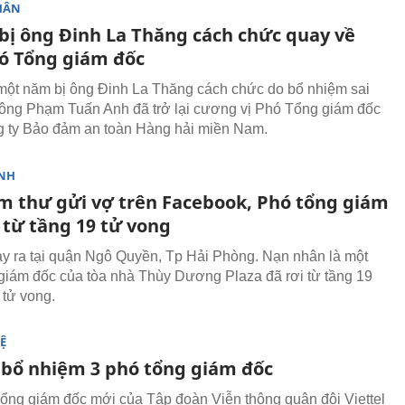
HÂN
bị ông Đinh La Thăng cách chức quay về
ó Tổng giám đốc
ột năm bị ông Đinh La Thăng cách chức do bổ nhiệm sai
 ông Phạm Tuấn Anh đã trở lại cương vị Phó Tổng giám đốc
 ty Bảo đảm an toàn Hàng hải miền Nam.
NH
âm thư gửi vợ trên Facebook, Phó tổng giám
 từ tầng 19 tử vong
ảy ra tại quận Ngô Quyền, Tp Hải Phòng. Nạn nhân là một
giám đốc của tòa nhà Thùy Dương Plaza đã rơi từ tầng 19
 tử vong.
Ệ
l bổ nhiệm 3 phó tổng giám đốc
ng giám đốc mới của Tập đoàn Viễn thông quân đội Viettel