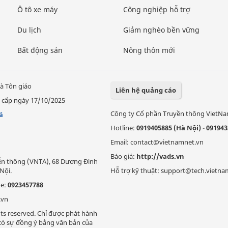
Ô tô xe máy
Công nghiệp hỗ trợ
Du lịch
Giảm nghèo bền vững
Bất động sản
Nông thôn mới
à Tôn giáo
Liên hệ quảng cáo
 cấp ngày 17/10/2025
Công ty Cổ phần Truyền thông VietN
á
Hotline:
0919405885 (Hà Nội)
-
091943
Email: contact@vietnamnet.vn
Báo giá:
http://vads.vn
Viễn thông (VNTA), 68 Dương Đình
Nội.
Hỗ trợ kỹ thuật: support@tech.vietna
ne:
0923457788
.vn
ts reserved. Chỉ được phát hành
i có sự đồng ý bằng văn bản của