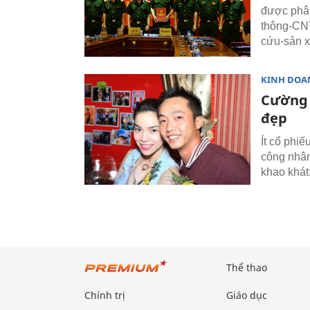
được phân
thông-CN
cứu-sản x
KINH DOA
Cường 
đẹp
Ít cổ phi
công nhâ
khao khát
Thể thao
Chính trị
Giáo dục