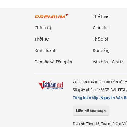
Thể thao
Chính trị
Giáo dục
Thời sự
Thế giới
Kinh doanh
Đời sống
Dân tộc và Tôn giáo
Văn hóa - Giải trí
Cơ quan chủ quản: Bộ Dân tộc v
Số giấy phép: 146/GP-BVHTTDL,
Tổng biên tập: Nguyễn Văn B
Liên hệ tòa soạn
Địa chỉ: Tầng 18, Toà nhà Cục 