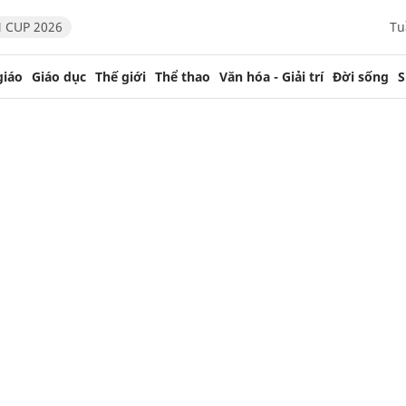
 CUP 2026
Tu
giáo
Giáo dục
Thế giới
Thể thao
Văn hóa - Giải trí
Đời sống
S