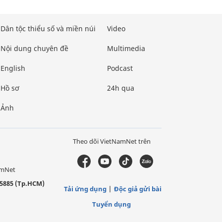
Dân tộc thiểu số và miền núi
Video
Nội dung chuyên đề
Multimedia
English
Podcast
Hồ sơ
24h qua
Ảnh
Theo dõi VietNamNet trên
amNet
5885 (Tp.HCM)
Tải ứng dụng
Độc giả gửi bài
Tuyển dụng