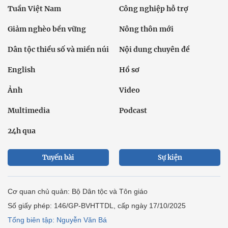
Tuần Việt Nam
Công nghiệp hỗ trợ
Giảm nghèo bền vững
Nông thôn mới
Dân tộc thiểu số và miền núi
Nội dung chuyên đề
English
Hồ sơ
Ảnh
Video
Multimedia
Podcast
24h qua
Tuyến bài
Sự kiện
Cơ quan chủ quản: Bộ Dân tộc và Tôn giáo
Số giấy phép: 146/GP-BVHTTDL, cấp ngày 17/10/2025
Tổng biên tập: Nguyễn Văn Bá