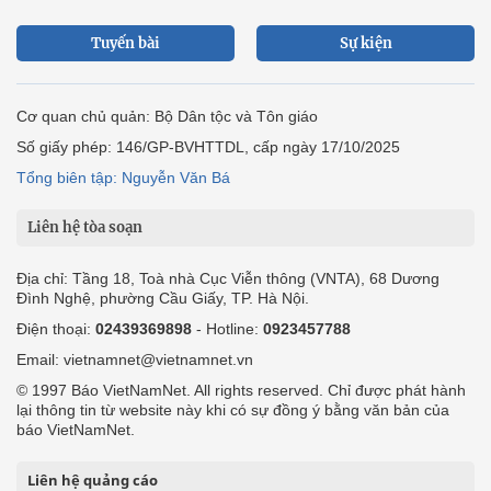
Tuyến bài
Sự kiện
Cơ quan chủ quản: Bộ Dân tộc và Tôn giáo
Số giấy phép: 146/GP-BVHTTDL, cấp ngày 17/10/2025
Tổng biên tập: Nguyễn Văn Bá
Liên hệ tòa soạn
Địa chỉ: Tầng 18, Toà nhà Cục Viễn thông (VNTA), 68 Dương
Đình Nghệ, phường Cầu Giấy, TP. Hà Nội.
Điện thoại:
02439369898
- Hotline:
0923457788
Email: vietnamnet@vietnamnet.vn
© 1997 Báo VietNamNet. All rights reserved. Chỉ được phát hành
lại thông tin từ website này khi có sự đồng ý bằng văn bản của
báo VietNamNet.
Liên hệ quảng cáo