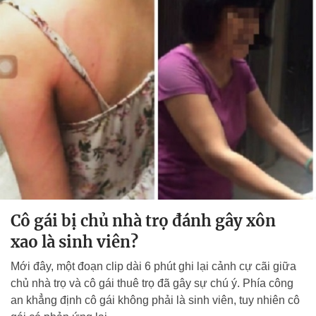
Cô gái bị chủ nhà trọ đánh gây xôn
xao là sinh viên?
Mới đây, một đoạn clip dài 6 phút ghi lại cảnh cự cãi giữa
chủ nhà trọ và cô gái thuê trọ đã gây sự chú ý. Phía công
an khẳng định cô gái không phải là sinh viên, tuy nhiên cô