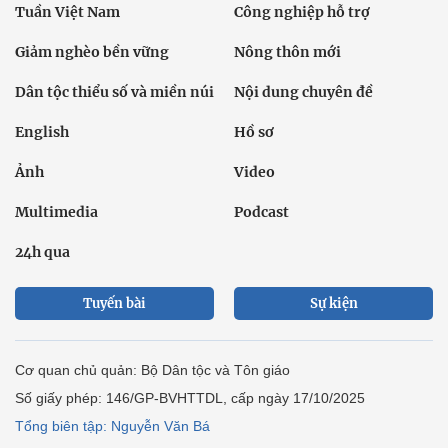
Tuần Việt Nam
Công nghiệp hỗ trợ
Giảm nghèo bền vững
Nông thôn mới
Dân tộc thiểu số và miền núi
Nội dung chuyên đề
English
Hồ sơ
Ảnh
Video
Multimedia
Podcast
24h qua
Tuyến bài
Sự kiện
Cơ quan chủ quản: Bộ Dân tộc và Tôn giáo
Số giấy phép: 146/GP-BVHTTDL, cấp ngày 17/10/2025
Tổng biên tập: Nguyễn Văn Bá