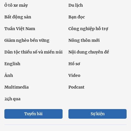
Ô tô xe máy
Du lịch
Bất động sản
Bạn đọc
Tuần Việt Nam
Công nghiệp hỗ trợ
Giảm nghèo bền vững
Nông thôn mới
Dân tộc thiểu số và miền núi
Nội dung chuyên đề
English
Hồ sơ
Ảnh
Video
Multimedia
Podcast
24h qua
Tuyến bài
Sự kiện