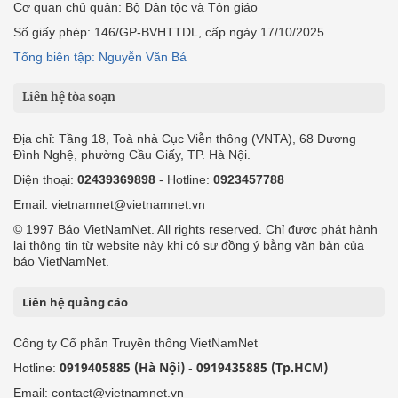
Cơ quan chủ quản: Bộ Dân tộc và Tôn giáo
Số giấy phép: 146/GP-BVHTTDL, cấp ngày 17/10/2025
Tổng biên tập: Nguyễn Văn Bá
Liên hệ tòa soạn
Địa chỉ: Tầng 18, Toà nhà Cục Viễn thông (VNTA), 68 Dương
Đình Nghệ, phường Cầu Giấy, TP. Hà Nội.
Điện thoại:
02439369898
- Hotline:
0923457788
Email: vietnamnet@vietnamnet.vn
© 1997 Báo VietNamNet. All rights reserved. Chỉ được phát hành
lại thông tin từ website này khi có sự đồng ý bằng văn bản của
báo VietNamNet.
Liên hệ quảng cáo
Công ty Cổ phần Truyền thông VietNamNet
0919405885 (Hà Nội)
0919435885 (Tp.HCM)
Hotline:
-
Email: contact@vietnamnet.vn