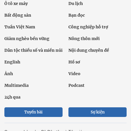
Ô tô xe máy
Du lịch
Bất động sản
Bạn đọc
Tuần Việt Nam
Công nghiệp hỗ trợ
Giảm nghèo bền vững
Nông thôn mới
Dân tộc thiểu số và miền núi
Nội dung chuyên đề
English
Hồ sơ
Ảnh
Video
Multimedia
Podcast
24h qua
Tuyến bài
Sự kiện