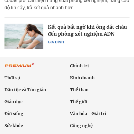
cobas pro, cải thiện năng suất phòng xét nghiệm, nâng cao
độ tin cậy, trả kết quả nhanh hơn.
Kết quả bất ngờ khi ông dắt cháu
đến phòng xét nghiệm ADN
GIA ĐÌNH
Chính trị
Thời sự
Kinh doanh
Dân tộc và Tôn giáo
Thể thao
Giáo dục
Thế giới
Đời sống
Văn hóa - Giải trí
Sức khỏe
Công nghệ