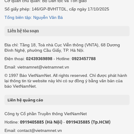
Cơ quan chủ quản: Bộ Dân tộc và Tôn giáo
Số giấy phép: 146/GP-BVHTTDL, cấp ngày 17/10/2025
Tổng biên tập: Nguyễn Văn Bá
Liên hệ tòa soạn
Địa chỉ: Tầng 18, Toà nhà Cục Viễn thông (VNTA), 68 Dương
Đình Nghệ, phường Cầu Giấy, TP. Hà Nội.
Điện thoại:
02439369898
- Hotline:
0923457788
Email: vietnamnet@vietnamnet.vn
© 1997 Báo VietNamNet. All rights reserved. Chỉ được phát hành
lại thông tin từ website này khi có sự đồng ý bằng văn bản của
báo VietNamNet.
Liên hệ quảng cáo
Công ty Cổ phần Truyền thông VietNamNet
0919405885 (Hà Nội)
0919435885 (Tp.HCM)
Hotline:
-
Email: contact@vietnamnet.vn