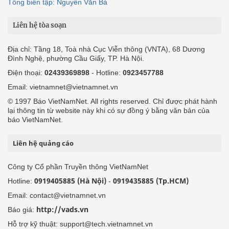
Tổng biên tập: Nguyễn Văn Bá
Liên hệ tòa soạn
Địa chỉ: Tầng 18, Toà nhà Cục Viễn thông (VNTA), 68 Dương
Đình Nghệ, phường Cầu Giấy, TP. Hà Nội.
Điện thoại:
02439369898
- Hotline:
0923457788
Email: vietnamnet@vietnamnet.vn
© 1997 Báo VietNamNet. All rights reserved. Chỉ được phát hành
lại thông tin từ website này khi có sự đồng ý bằng văn bản của
báo VietNamNet.
Liên hệ quảng cáo
Công ty Cổ phần Truyền thông VietNamNet
0919405885 (Hà Nội)
0919435885 (Tp.HCM)
Hotline:
-
Email: contact@vietnamnet.vn
http://vads.vn
Báo giá:
Hỗ trợ kỹ thuật: support@tech.vietnamnet.vn