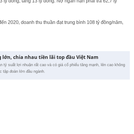
,3 tỷ đồng, tăng 13 tỷ đồng. Nợ ngắn hạn phải trả 62,7 tỷ
 đến 2020, doanh thu thuần đạt trung bình 108 tỷ đồng/năm,
lớn, chia nhau tiền lãi top đầu Việt Nam
n tỷ suất lợi nhuận rất cao và có giá cổ phiếu tăng mạnh, lên cao không
c tập đoàn lớn đầu ngành.