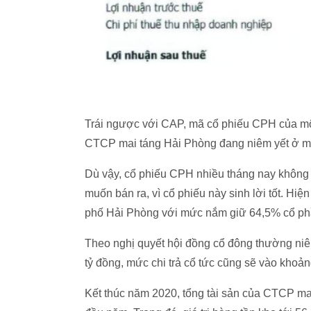
Trái ngược với CAP, mã cổ phiếu CPH của một 
CTCP mai táng Hải Phòng đang niêm yết ở m
Dù vậy, cổ phiếu CPH nhiều tháng nay không 
muốn bán ra, vì cổ phiếu này sinh lời tốt. Hi
phố Hải Phòng với mức nắm giữ 64,5% cổ ph
Theo nghị quyết hội đồng cổ đông thường ni
tỷ đồng, mức chi trả cổ tức cũng sẽ vào khoả
Kết thúc năm 2020, tổng tài sản của CTCP mai