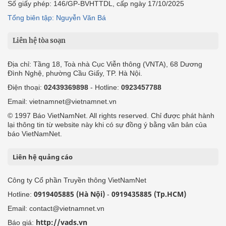
Số giấy phép: 146/GP-BVHTTDL, cấp ngày 17/10/2025
Tổng biên tập: Nguyễn Văn Bá
Liên hệ tòa soạn
Địa chỉ: Tầng 18, Toà nhà Cục Viễn thông (VNTA), 68 Dương
Đình Nghệ, phường Cầu Giấy, TP. Hà Nội.
Điện thoại:
02439369898
- Hotline:
0923457788
Email: vietnamnet@vietnamnet.vn
© 1997 Báo VietNamNet. All rights reserved. Chỉ được phát hành
lại thông tin từ website này khi có sự đồng ý bằng văn bản của
báo VietNamNet.
Liên hệ quảng cáo
Công ty Cổ phần Truyền thông VietNamNet
0919405885 (Hà Nội)
0919435885 (Tp.HCM)
Hotline:
-
Email: contact@vietnamnet.vn
http://vads.vn
Báo giá: