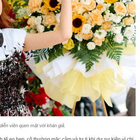
diễn viên quen mặt với khán giả.
h tế eo hẹp, cô thường mặc cảm và tự ti khi dự sự kiện vì chi