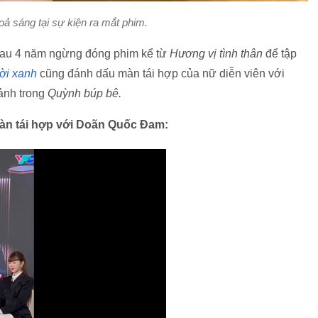
ả sáng tại sự kiện ra mắt phim.
sau 4 năm ngừng đóng phim kể từ
Hương vị tình thân
để tập
ời xanh
cũng đánh dấu màn tái hợp của nữ diễn viên với
ảnh trong
Quỳnh búp bê.
màn tái hợp với Doãn Quốc Đam: