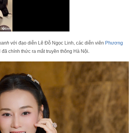
 xanh
với đạo diễn Lê Đỗ Ngọc Linh, các diễn viên
Phương
đã chính thức ra mắt truyền thông Hà Nội.