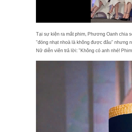
Tại sự kiện ra mắt phim, Phương Oanh chia sẻ
"đóng nhạt nhoà là không được đâu" nhưng n
Nữ diễn viên trả lời: "Không có anh nhé! Phim