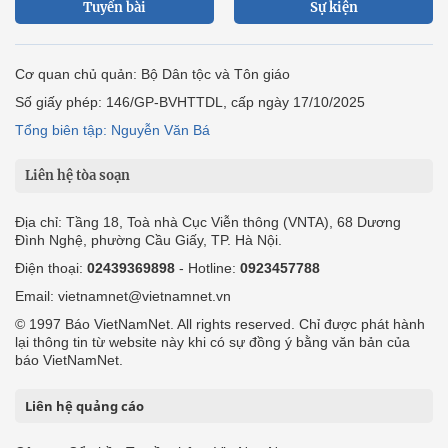
Tuyến bài
Sự kiện
Cơ quan chủ quản: Bộ Dân tộc và Tôn giáo
Số giấy phép: 146/GP-BVHTTDL, cấp ngày 17/10/2025
Tổng biên tập: Nguyễn Văn Bá
Liên hệ tòa soạn
Địa chỉ: Tầng 18, Toà nhà Cục Viễn thông (VNTA), 68 Dương
Đình Nghệ, phường Cầu Giấy, TP. Hà Nội.
Điện thoại:
02439369898
- Hotline:
0923457788
Email: vietnamnet@vietnamnet.vn
© 1997 Báo VietNamNet. All rights reserved. Chỉ được phát hành
lại thông tin từ website này khi có sự đồng ý bằng văn bản của
báo VietNamNet.
Liên hệ quảng cáo