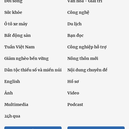
Đời sống
Văn hóa - Giải trí
Sức khỏe
Công nghệ
Ô tô xe máy
Du lịch
Bất động sản
Bạn đọc
Tuần Việt Nam
Công nghiệp hỗ trợ
Giảm nghèo bền vững
Nông thôn mới
Dân tộc thiểu số và miền núi
Nội dung chuyên đề
English
Hồ sơ
Ảnh
Video
Multimedia
Podcast
24h qua