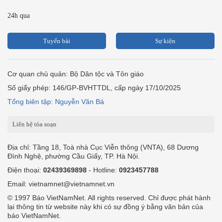
24h qua
Tuyến bài
Sự kiện
Cơ quan chủ quản: Bộ Dân tộc và Tôn giáo
Số giấy phép: 146/GP-BVHTTDL, cấp ngày 17/10/2025
Tổng biên tập: Nguyễn Văn Bá
Liên hệ tòa soạn
Địa chỉ: Tầng 18, Toà nhà Cục Viễn thông (VNTA), 68 Dương
Đình Nghệ, phường Cầu Giấy, TP. Hà Nội.
Điện thoại:
02439369898
- Hotline:
0923457788
Email: vietnamnet@vietnamnet.vn
© 1997 Báo VietNamNet. All rights reserved. Chỉ được phát hành
lại thông tin từ website này khi có sự đồng ý bằng văn bản của
báo VietNamNet.