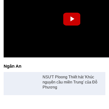
Ngân An
NSƯT Ploong Thiết hát 'Khúc
nguyện cầu miền Trung' của Đỗ
Phương