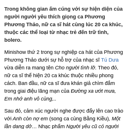
Trong không gian ấm cúng với sự hiện diện của
người người yêu thích giọng ca Phương
Phương Thảo, nữ ca sĩ hát cùng lúc 20 ca khúc,
thuộc các thể loại từ nhạc trẻ đến trữ tình,
bolero.
Minishow thứ 2 trong sự nghiệp ca hát của Phương
Phương Thảo dưới sự hỗ trợ của nhạc sĩ
Tú Dưa
vừa diễn ra mang tên
Cho người tình lỡ
. Theo đó,
nữ ca sĩ thể hiện 20 ca khúc thuộc nhiều phong
cách. Ban đầu, nữ ca sĩ đưa khán giả chìm đắm
trong giai điệu lãng mạn của
Đường xa ướt mưa,
Em nhớ anh vô cùng,..
Sau đó, cảm xúc người nghe được đẩy lên cao trào
với
Anh còn nợ em
(song ca cùng Bằng Kiều)
, Một
lần dang dở
… Nhạc phẩm
Người yêu cũ có người