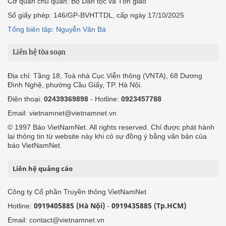
Cơ quan chủ quản: Bộ Dân tộc và Tôn giáo
Số giấy phép: 146/GP-BVHTTDL, cấp ngày 17/10/2025
Tổng biên tập: Nguyễn Văn Bá
Liên hệ tòa soạn
Địa chỉ: Tầng 18, Toà nhà Cục Viễn thông (VNTA), 68 Dương
Đình Nghệ, phường Cầu Giấy, TP. Hà Nội.
Điện thoại:
02439369898
- Hotline:
0923457788
Email: vietnamnet@vietnamnet.vn
© 1997 Báo VietNamNet. All rights reserved. Chỉ được phát hành
lại thông tin từ website này khi có sự đồng ý bằng văn bản của
báo VietNamNet.
Liên hệ quảng cáo
Công ty Cổ phần Truyền thông VietNamNet
0919405885 (Hà Nội)
0919435885 (Tp.HCM)
Hotline:
-
Email: contact@vietnamnet.vn