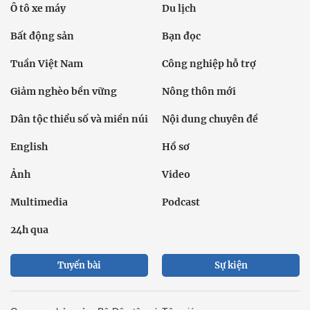
Ô tô xe máy
Du lịch
Bất động sản
Bạn đọc
Tuần Việt Nam
Công nghiệp hỗ trợ
Giảm nghèo bền vững
Nông thôn mới
Dân tộc thiểu số và miền núi
Nội dung chuyên đề
English
Hồ sơ
Ảnh
Video
Multimedia
Podcast
24h qua
Tuyến bài
Sự kiện