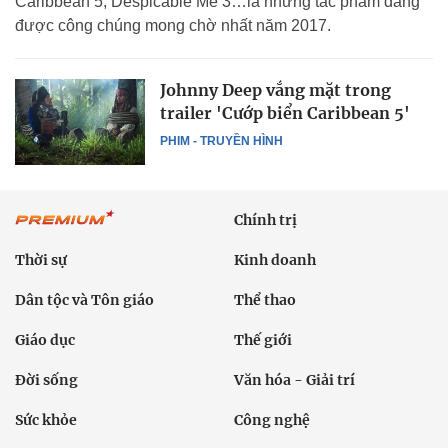
Caribbean 5, Despicable Me 3…là những tác phẩm đang
được công chúng mong chờ nhất năm 2017.
Johnny Deep vắng mặt trong
trailer 'Cướp biển Caribbean 5'
PHIM - TRUYỀN HÌNH
Chính trị
Thời sự
Kinh doanh
Dân tộc và Tôn giáo
Thể thao
Giáo dục
Thế giới
Đời sống
Văn hóa - Giải trí
Sức khỏe
Công nghệ